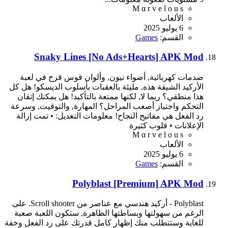
M α r v e l o u s
الألعاب
6 يوليو 2025
القسم:
Games
Snaky Lines [No Ads+Hearts] APK Mod
صدمات كهربائية, أضواء نيون, وألوان قوس قزح في لعبة
الأركيد الشيقة هذه, مليئة بالعقبات بأسلوب الديسكو! هل كل
هذا منطقي؟ ربما لا, لكنها ممتعة بالتأكيد! هل يمكنك إتقان
التحكم واجتياز أصعب المراحل؟ المهارة, والتوقيت, وسرعة
رد الفعل هي مفاتيح النجاح! معلومات التعديل: • تمت إزالة
الإعلانات • قلوب كثيرة
M α r v e l o u s
الألعاب
6 يوليو 2025
القسم:
Games
Polyblast [Premium] APK Mod
Polyblast - أركيد هندسي مع عناصر من Scroll shooter. على
الرغم من سهولتها وبساطتها الظاهرة, ستكون اللعبة صعبة
للغاية وستتطلب منك إظهار كامل قدرتك على رد الفعل وخفة