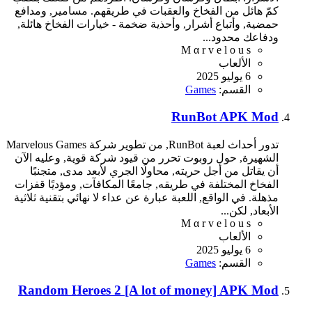
كمّ هائل من الفخاخ والعقبات في طريقهم. مسامير, ومدافع
حمضية, وأتباع أشرار, وأحذية ضخمة - خيارات الفخاخ هائلة,
ودفاعك محدود...
M α r v e l o u s
الألعاب
6 يوليو 2025
القسم:
Games
RunBot APK Mod
تدور أحداث لعبة RunBot, من تطوير شركة Marvelous Games
الشهيرة, حول روبوت تحرر من قيود شركة قوية, وعليه الآن
أن يقاتل من أجل حريته, محاولًا الجري لأبعد مدى, متجنبًا
الفخاخ المختلفة في طريقه, جامعًا المكافآت, ومؤديًا قفزات
مذهلة. في الواقع, اللعبة عبارة عن عداء لا نهائي بتقنية ثلاثية
الأبعاد, لكن...
M α r v e l o u s
الألعاب
6 يوليو 2025
القسم:
Games
Random Heroes 2 [A lot of money] APK Mod