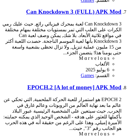
القسم:
Games
Can Knockdown 3 (FULL) APK Mod
Can Knockdown 3 لعبة بمحرك فيزيائي رائع, حيث عليك رمي
الكرات على العلب التي تمر بمستويات مختلفة بمهام مختلفة
في مواقع ثلاثية الأبعاد. بلا شك, يمكن وصف لعبة Can
Knockdown 3 بأنها لعبة الموسم الناجحة. حصدت اللعبة أكثر
من 15 مليون عملية تنزيل, ولا تزال تحظى بشعبية واسعة
حتى يومنا هذا! يتضمن الجزء...
M α r v e l o u s
الألعاب
6 يوليو 2025
القسم:
Games
EPOCH.2 [A lot of money] APK Mod
EPOCH 2 هو استمرار للعبة الحركة الملحمية, التي تحكي عن
عالم ما بعد نهاية العالم من الروبوتات وعالم غارق في
الحرب, حيث سيتعين على الشخصية الرئيسية عبور البلاد
بأكملها للعثور على هدفه - الشخص الوحيد الذي يمكنه حمايته:
الأميرة إميلي, وهذا على الرغم من حقيقة أنه في هذه الحرب
هو الجانب رقم "3", حيث...
M α r v e l o u s