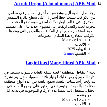
Astral: Origin [A lot of money] APK Mod
وجد بطل اللعبة ألين وشخصيات أخرى أنفسهم في مغامرة
بين الكواكب بسبب خطأ أسترال. على سطح دائرة الشمس
المحترق, في عالم "إيڤايت" الغامض, سيستمتع اللاعب
بتجربة لعب رائعة, ارتقت إلى مستوى جديد بناءً على تصميم
اللعبة. استخدم جميع أنواع المكافآت والفرص التي يوفرها
الكوكب لمغادرة هذا المكان. معلومات...
M α r v e l o u s
الألعاب
6 يوليو 2025
القسم:
Games
Logic Dots [Many Hints] APK Mod
لعبة "النقاط المنطقية" لعبة شيقة للغاية بأسلوب بسيط. في
بداية اللعبة, يُعرض عليك اجتياز ثلاثة مستويات تدريبية, تشرح
لك بإيجاز أساسيات اللعبة. تجمع اللعبة بين عدة أنواع منطقية
مختلفة, والمهمة الرئيسية هي العثور على جميع النقاط في
الحقل. ستفعل ذلك بمساعدة الأرقام الموجودة في بداية كل
سطر وعمود...
M α r v e l o u s
الألعاب