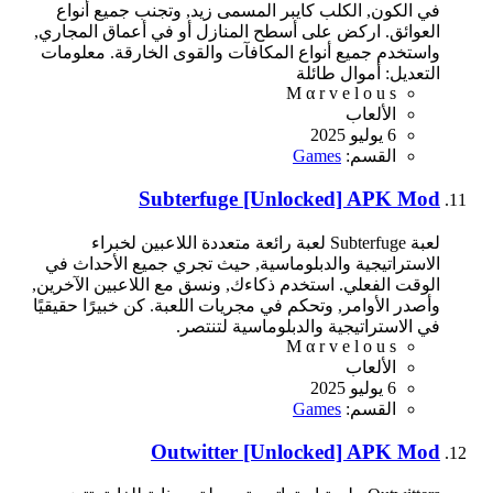
في الكون, الكلب كايبر المسمى زيد, وتجنب جميع أنواع
العوائق. اركض على أسطح المنازل أو في أعماق المجاري,
واستخدم جميع أنواع المكافآت والقوى الخارقة. معلومات
التعديل: أموال طائلة
M α r v e l o u s
الألعاب
6 يوليو 2025
القسم:
Games
Subterfuge [Unlocked] APK Mod
لعبة Subterfuge لعبة رائعة متعددة اللاعبين لخبراء
الاستراتيجية والدبلوماسية, حيث تجري جميع الأحداث في
الوقت الفعلي. استخدم ذكاءك, ونسق مع اللاعبين الآخرين,
وأصدر الأوامر, وتحكم في مجريات اللعبة. كن خبيرًا حقيقيًا
في الاستراتيجية والدبلوماسية لتنتصر.
M α r v e l o u s
الألعاب
6 يوليو 2025
القسم:
Games
Outwitter [Unlocked] APK Mod