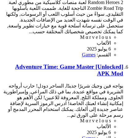
Random Heroes 2 لعبة منصات كلاسيكية من مطوري لعبة
Zombie Road Trip الناجحة للغاية. صُممت اللعبة بأسلوبها
التقليدي, سواءً من حيث أسلوب اللعب أو الرسومات, ولكنها
في الوقت نفسه شهدت العديد من الإضافات الجديدة.
ستحصل على ترسانة أسلحة قوية مع خيارات تطوير واسعة,
كما يمكنك تخصيص شخصياتك المختلفة حسب...
M α r v e l o u s
الألعاب
6 يوليو 2025
القسم:
Games
Adventure Time: Game Master [Unlocked]
APK Mod
يواجه فين وجيك شريرًا جديدًا, الساحر دودل! حارب أرواحه
الشريرة في مواقع عديدة, بما في ذلك المراعي, وإمبراطورية
الحلوى, ومملكة الثلج, المعروفة للاعبين! لكن الأهم هو
إمكانية إنشاء لعبتك الخاصة! ادرس الرموز السرية لإضافة
عناصر جديدة إلى ألعابك. يمكنك استخدام المحرر المدمج أو
رسم مرحلة على الورق ثم...
M α r v e l o u s
الألعاب
6 يوليو 2025