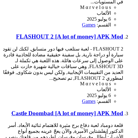
في المستويات...
M α r v e l o u s
الألعاب
6 يوليو 2025
القسم:
Games
FLASHOUT 2 [A lot of money] APK Mod
FLASHOUT 2 - لعبة ستلعب فيها دور متسابق, لكنك لن تقود
سيارة أو دراجة نارية, بل سفينة حقيقية مضادة للجاذبية قادرة
على الوصول إلى سرعات هائلة. هذه اللعبة هي تكملة لـ
FLASHOUT 3D, وهي سباقات خيالية شهيرة حازت على
العديد من التقييمات الإيجابية, ولكن ليس بدون شكاوى, فوفقًا
لمطوري FLASHOUT 2, تم تصحيح...
M α r v e l o u s
الألعاب
6 يوليو 2025
القسم:
Games
Castle Doombad [A lot of money] APK Mod
قلعة دومباد لعبة دفاع برج مثيرة للاهتمام ثنائية الأبعاد. أسر
الدكتور إيفلشتاين الأميرة, والآن يعجّ عرينه بجميع أنواع
الأشرار: أبطال وفرسان وفرسان. اطردهم من قلعتك بنصب