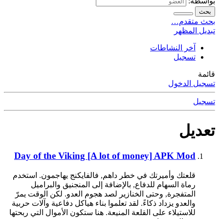
بواسطة:
بحث
بحث متقدم…
تبديل المظهر
آخر النشاطات
تسجيل
قائمة
تسجيل الدخول
تسجيل
تعديل
Day of the Viking [A lot of money] APK Mod
قلعتك وأميرتك في خطر داهم, فالفايكنج يهاجمون. استخدم
رماة السهام للدفاع, بالإضافة إلى المنجنيق والبراميل
المتفجرة, وحتى الخنازير لصد هجوم العدو. لكن الوقت يمرّ
والعدو يزداد ذكاءً. لقد تعلموا بناء هياكل دفاعية وآلات حربية
للاستيلاء على القلعة المنيعة. هنا ستكون الأموال التي ربحتها