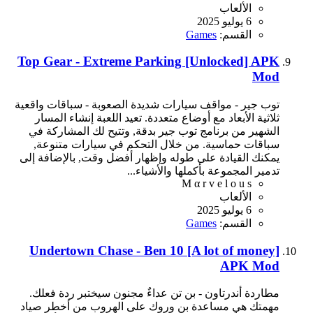
الألعاب
6 يوليو 2025
القسم:
Games
Top Gear - Extreme Parking [Unlocked] APK
Mod
توب جير - مواقف سيارات شديدة الصعوبة - سباقات واقعية
ثلاثية الأبعاد مع أوضاع متعددة. تعيد اللعبة إنشاء المسار
الشهير من برنامج توب جير بدقة, وتتيح لك المشاركة في
سباقات حماسية. من خلال التحكم في سيارات متنوعة,
يمكنك القيادة على طوله وإظهار أفضل وقت, بالإضافة إلى
تدمير المجموعة بأكملها والأشياء...
M α r v e l o u s
الألعاب
6 يوليو 2025
القسم:
Games
Undertown Chase - Ben 10 [A lot of money]
APK Mod
مطاردة أندرتاون - بن تن عداءٌ مجنون سيختبر ردة فعلك.
مهمتك هي مساعدة بن وروك على الهروب من أخطر صياد