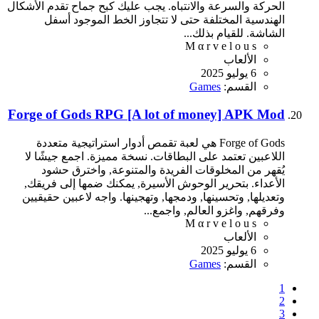
الحركة والسرعة والانتباه. يجب عليك كبح جماح تقدم الأشكال
الهندسية المختلفة حتى لا تتجاوز الخط الموجود أسفل
الشاشة. للقيام بذلك...
M α r v e l o u s
الألعاب
6 يوليو 2025
القسم:
Games
Forge of Gods RPG [A lot of money] APK Mod
Forge of Gods هي لعبة تقمص أدوار استراتيجية متعددة
اللاعبين تعتمد على البطاقات. نسخة مميزة. اجمع جيشًا لا
يُقهر من المخلوقات الفريدة والمتنوعة, واخترق حشود
الأعداء. بتحرير الوحوش الأسيرة, يمكنك ضمها إلى فريقك,
وتعديلها, وتحسينها, ودمجها, وتهجينها. واجه لاعبين حقيقيين
وفرقهم, واغزو العالم, واجمع...
M α r v e l o u s
الألعاب
6 يوليو 2025
القسم:
Games
1
2
3