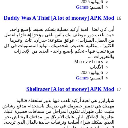
6 يوليو 2025
القسم:
Games
Daddy Was A Thief [A lot of money] APK Mod
أبي كان لصًا - لعبة أركيد مسلية بتحكم بسيط بإصبع واحد,
حيث تلعب دور موظف بنك يائس تلقى مؤخرًا إشعارًا بالفصل
من العمل. الميزات: - عوائق متنوعة: جدران, أثاث, وغيرها
الكثير! - إمكانية تخصيص شخصيتك - توليد المستويات في كل
مرة تلعب فيها - تحكم بإصبع واحد - العديد من الإنجازات
والتعزيزات -...
M α r v e l o u s
الألعاب
6 يوليو 2025
القسم:
Games
Shellrazer [A lot of money] APK Mod
شيلرايزر هي لعبة أركيد تلعب فيها بدور سلحفاة قتالية.
مهمتك هي تدمير خصومك في طريقك باستخدام مدفع رشاش
مثبت على ظهرك. تتكون المراحل من مسافات قصيرة عليك
تجاوزها. لإطلاق النار, عليك الانزلاق من مدفعك الرشاش نحو
العدو. يمكنك شراء أسلحة وترقيات جديدة بالمال الذي تربحه.
3 مستويات صعوبة معلومات...