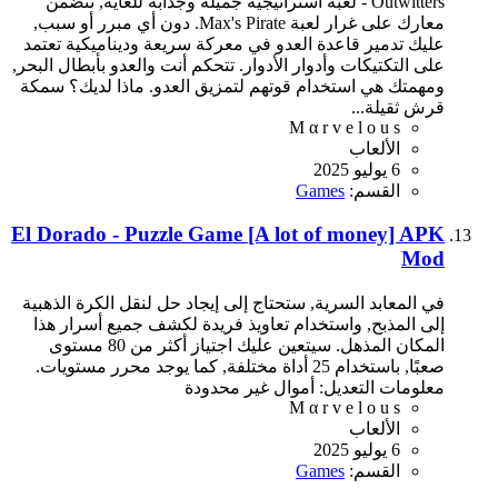
Outwitters - لعبة استراتيجية جميلة وجذابة للغاية, تتضمن
معارك على غرار لعبة Max's Pirate. دون أي مبرر أو سبب,
عليك تدمير قاعدة العدو في معركة سريعة وديناميكية تعتمد
على التكتيكات وأدوار الأدوار. تتحكم أنت والعدو بأبطال البحر,
ومهمتك هي استخدام قوتهم لتمزيق العدو. ماذا لديك؟ سمكة
قرش ثقيلة...
M α r v e l o u s
الألعاب
6 يوليو 2025
القسم:
Games
El Dorado - Puzzle Game [A lot of money] APK
Mod
في المعابد السرية, ستحتاج إلى إيجاد حل لنقل الكرة الذهبية
إلى المذبح, واستخدام تعاويذ فريدة لكشف جميع أسرار هذا
المكان المذهل. سيتعين عليك اجتياز أكثر من 80 مستوى
صعبًا, باستخدام 25 أداة مختلفة, كما يوجد محرر مستويات.
معلومات التعديل: أموال غير محدودة
M α r v e l o u s
الألعاب
6 يوليو 2025
القسم:
Games