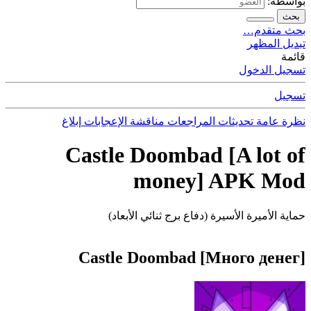
بواسطة:
بحث
بحث متقدم…
تبديل المظهر
قائمة
تسجيل الدخول
تسجيل
نظرة عامة
تحديثات
المراجعات
مناقشة
الإعجابات
إبلاغ
Castle Doombad [A lot of
money] APK Mod
حماية الأميرة الأسيرة (دفاع برج ثنائي الأبعاد)
Castle Doombad [Много денег]