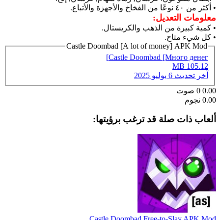
• أكثر من ٤٠ نوعًا من الفخاخ والأجهزة والأتباع.
معلومات التعديل:
• كمية كبيرة من الذهب والكريستال.
• كل شيء متاح.
Castle Doombad [A lot of money] APK Mod
Castle Doombad [Много денег]
105.12 MB
آخر تحديث
6 يوليو 2025
0.00
0
صوت
0.00 نجوم
ألعاب ذات صلة قد ترغب برؤيتها:
Castle Doombad Free-to-Slay APK Mod