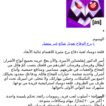
الوسوم
c
برج الدفاع
تعديل
شائع
غير متصل
قلعة دومباد لعبة دفاع برج مثيرة للاهتمام ثنائية الأبعاد.
أسر الدكتور إيفلشتاين الأميرة, والآن يعجّ عرينه بجميع أنواع الأشرار:
أبطال وفرسان وفرسان. اطردهم من قلعتك بنصب كمّ هائل من
الفخاخ والعقبات في طريقهم. مسامير, ومدافع حمضية, وأتباع
أشرار, وأحذية ضخمة - خيارات الفخاخ هائلة, ودفاعك محدود بخيالك.
اجمع بين التكتيكات, وحسّن مهاراتك, ولا تتخلى عن أميرتك تحت أي
ظرف من الظروف. قلعة دومباد استراتيجية فريدة من نوعها,
ستُبهرك منذ الثواني الأولى بأجوائها.
الميزات:
• أسلوب لعب فريد, رسومات رائعة, تحكم بلمسة واحدة.
• أكثر من ٢٠ إنجازًا, مهام ومكافآت متنوعة.
• أبطال متنوعون: فرسان, رماة سهام, فرسان, إلخ.