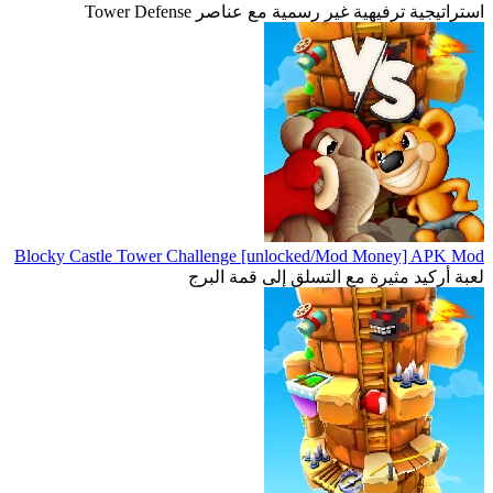
استراتيجية ترفيهية غير رسمية مع عناصر Tower Defense
Blocky Castle Tower Challenge [unlocked/Mod Money] APK Mod
لعبة أركيد مثيرة مع التسلق إلى قمة البرج