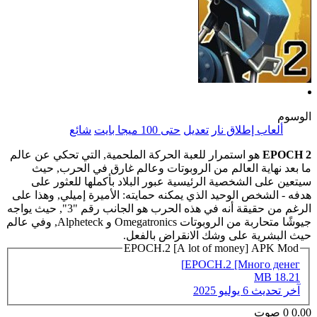
الوسوم
ألعاب إطلاق نار
تعديل
حتى 100 ميجا بايت
شائع
EPOCH 2
هو استمرار للعبة الحركة الملحمية, التي تحكي عن عالم
ما بعد نهاية العالم من الروبوتات وعالم غارق في الحرب, حيث
سيتعين على الشخصية الرئيسية عبور البلاد بأكملها للعثور على
هدفه - الشخص الوحيد الذي يمكنه حمايته: الأميرة إميلي, وهذا على
الرغم من حقيقة أنه في هذه الحرب هو الجانب رقم "3", حيث يواجه
جيوشًا متحاربة من الروبوتات Omegatronics و Alpheteck, وفي عالم
حيث البشرية على وشك الانقراض بالفعل.
EPOCH.2 [A lot of money] APK Mod
EPOCH.2 [Много денег]
18.21 MB
آخر تحديث
6 يوليو 2025
0.00
0
صوت