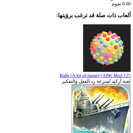
0.00 نجوم
ألعاب ذات صلة قد ترغب برؤيتها:
125 Balls [A lot of money] APK Mod
لعبة أركيد لسرعة رد الفعل والتفكير