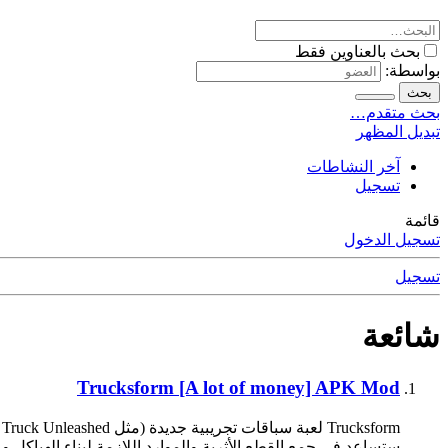
بحث بالعناوين فقط
بواسطة:
بحث
بحث متقدم…
تبديل المظهر
آخر النشاطات
تسجيل
قائمة
تسجيل الدخول
تسجيل
شائعة
Trucksform [A lot of money] APK Mod
ستساعد في جمع القطع الأثرية والموارد اللازمة لبناء الهياكل وو