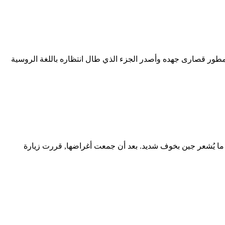
 أشهر ألعاب الرعب, حيث ستواجه مجددًا مخلوقًا غامضًا - Mr. Slender. هذه المرة, بذل المطور قصارى جهده وأصدر الجزء الذي طال انتظاره باللغة الروسية
, ما يُشعر جين بخوف شديد. بعد أن جمعت أغراضها, قررت زيارة