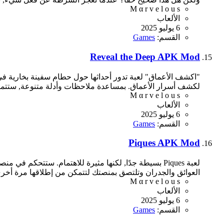
M α r v e l o u s
الألعاب
6 يوليو 2025
القسم:
Games
Reveal the Deep APK Mod
"اكشف الأعماق" لعبة تدور أحداثها حول حطام سفينة بخارية ف
لكشف أسرار الأعماق. بمساعدة ملاحظات وأدلة متنوعة, ستتمك
M α r v e l o u s
الألعاب
6 يوليو 2025
القسم:
Games
Piques APK Mod
لعبة Piques بسيطة جدًا, لكنها مثيرة للاهتمام. ستت
العوائق والجدران وتلتصق بمنصتك لتتمكن من إطلاقها مرة أخرى. طريقة اللع
M α r v e l o u s
الألعاب
6 يوليو 2025
القسم:
Games