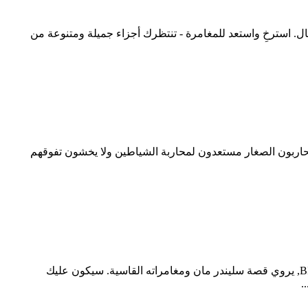
استرخِ واستعد للمغامرة - تنتظرك أجزاء جميلة ومتنوعة من
لمحاربون الصغار مستعدون لمحاربة الشياطين ولا يخشون تفوقهم
Slender Man Origins 1 HD - مغامرة رعب بمشاركة شرير مألوف. جزء جديد من سلسلة الألعاب الجديدة من أساتذة هذا النوع BIGZUR, يروي قصة سليندر مان ومغامراته القاسية. سيكون عليك
.