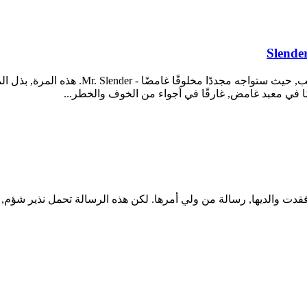
Slende
Slender Man Origins 2 Saga هي تكملة لإحدى
ًا في معبد غامض, غارقًا في أجواء من الخوف والخطر...
فقدت والديها, رسالة من ولي أمرها. لكن هذه الرسالة تحمل نذير شؤم