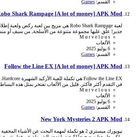
القسم:
Games
obo Shark Rampage [A lot of money] APK Mod
لعبة Robo Shark Rampage هي مزيج بين لعب
جدير! علّق عليها مجموعة متنوعة من الأسلحة, من سيف أو منشار
M α r v e l o u s
الألعاب
6 يوليو 2025
القسم:
Games
Follow the Line EX [A lot of money] APK Mod
في التقدم أكثر فأكثر. قليل من الألعاب تفتخر بمثل هذه البساط
M α r v e l o u s
الألعاب
6 يوليو 2025
القسم:
Games
New York Mysteries 2 APK Mod
نيويورك ميستري 2 هو تكملة لمهمة البحث عن الأ
ولكن هل هذا صحيح حقًا؟ عندما تعجز الشرطة عن فعل شيء, تت