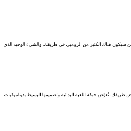
كن سيكون هناك الكثير من الزومبي في طريقك, والشيء الوحيد الذي
s وتقدم للأمام, في أجواء حارة, مدمرًا كل من يعترض طريقك. تُعوّض حبكة اللعبة البدائية وتصميمها البسيط بديناميكيات