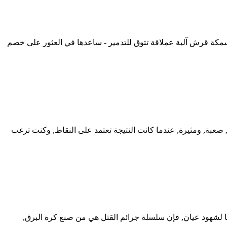
ت النهائية. سمكة قرش آلية عملاقة تتوق للتدمير - ساعدها في العثور على خصم
 Hardcore. يتذكر من لعب الجزء الأول من Follow the Line كم كانت اللعبة متوترة, صعبة, ومثيرة, عندما كانت النتيجة تعتمد على النقاط, وكنت ترغب
ي. وفقًا لشهود عيان, فإن سلسلة جرائم القتل هي من صنع كرة البرق,