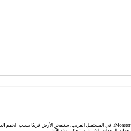
Trucksform لعبة سباقات تجريبية جديدة (مثل Monster Truck Unleashed). في المستقبل القريب, ستن
حدات المعدات اللازمة. ستتحكم بهذه الآلة...