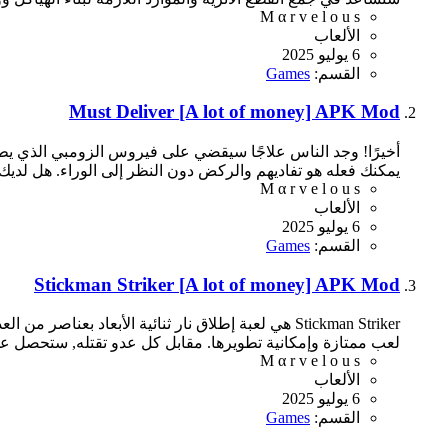
M α r v e l o u s
الألعاب
6 يوليو 2025
القسم:
Games
Must Deliver [A lot of money] APK Mod
أخيرًا! وجد الناس علاجًا سيقضي على فيروس الزومبي الذي يط
يمكنك فعله هو تفاديهم والركض دون النظر إلى الوراء. هل لديك ا
M α r v e l o u s
الألعاب
6 يوليو 2025
القسم:
Games
Stickman Striker [A lot of money] APK Mod
لعب ممتازة وإمكانية تطويرها. مقابل كل عدو تقتله, ستحصل على
M α r v e l o u s
الألعاب
6 يوليو 2025
القسم:
Games