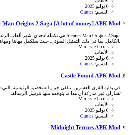
الألعاب
6 يوليو 2025
القسم:
Games
r Man Origins 2 Saga [A lot of money] APK Mod
بالكامل, بما في ذلك التمثيل الصوتي, حيث ستُكمل مهامًا ومهام
M α r v e l o u s
الألعاب
6 يوليو 2025
القسم:
Games
Castle Found APK Mod
في بداية القرن العشرين, تتلقى جين, الشخصية الرئيسية, التي 
تشارلز, غير مدركة أن هذا ما يتوقعه منها مُرسِل الرسالة.
M α r v e l o u s
الألعاب
6 يوليو 2025
القسم:
Games
Midnight Terrors APK Mod