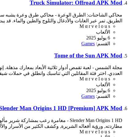
Truck Simulator: Offroad APK Mod
محاكي الشاحنات: الطرق الوعرة - محاكي طرق وعرة يشبه سائ
الطريق, تمر عبر الغابات والأدغال والثلوج والطين والماء. قد يبد
M α r v e l o u s
الألعاب
6 يوليو 2025
القسم:
Games
Tome of the Sun APK Mod
مجلة الشمس - لعبة تقمص أدوار ثلاثية الأبعاد بمعارك مذهلة.
العددي. اختر فئة المقاتلين التي تناسبك وانطلق في حملات شيق
M α r v e l o u s
الألعاب
6 يوليو 2025
القسم:
Games
Slender Man Origins 1 HD [Premium] APK Mod
مطاردته, ورؤية أفعاله الشريرة, وكشف الكثير من الأسرار والألغ
M α r v e l o u s