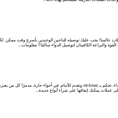
ارد عالمنا! يجب عليك توصيله للناجين الوحيدين بأسرع وقت ممكن. ل
لقوة والبراعة الكافيتان لتوصيل الدواء سالمًا؟ معلومات...
Stickman Striker هي لعبة إطلاق نار ثنائية الأبعاد بعناصر من العداء. تحكم بـ tickman
 عملات يمكنك إنفاقها على شراء أنواع جديدة...