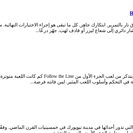
R
ة ركض ولعبة إطلاق نار بالتمرير. ابتكارك جاهز, كل ما تبقى هو إجراء الاختبارا
 دائري إلى شعاع ليزر أو قاذف لهب. جهّز درعًا...
Follow the Line EX هي تكملة للعبة الأركيد الشهيرة
ة في التحكم وأسلوب اللعب المثير. لمن فاتته فرصة...
شياء المخفية التي تدور أحداثها في مدينة نيويورك في خمسينيات القرن الماض
ولى منظمة الحجر الأبيض السرية التحقيق.