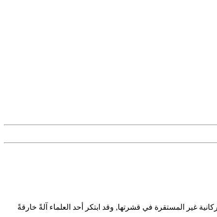
فجر الأرض قريبًا بسبب الحمم البركانية غير المستقرة في قشرتها, وقد ابتكر أحد العلماء آلةً خارقةً