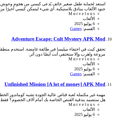
استعد لحماية طفل صغير خائف يُدعى كيسي من هجوم وحوش الليل ا
جنود الألعاب ببنادق بلاستيكية. أي شيء ليتمكن كيسي أخيرًا من 
M α r v e l o u s
الألعاب
6 يوليو 2025
القسم:
Games
Adventure Escape: Cult Mystery APK Mod
تحقق كيت في اختفاء ميليسا في طائفة غامضة. استخدم منطقك لح
مروعة واهرب وإلا ستختفي أنت أيضًا دون أثر.
M α r v e l o u s
الألعاب
6 يوليو 2025
القسم:
Games
Unfinished Mission [A lot of money] APK Mod
مهمة غير مكتملة لعبة قناص عالية الجودة تشبه كوماندوز الخط ال
هل ستصمد بندقية القنص الخاصة بك أمام آلاف الخصوم؟ فقط إذ
M α r v e l o u s
الألعاب
6 يوليو 2025