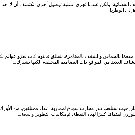
 الفضائية. ولكن عندما تُجري عملية توصيل أخرى, تكتشف أن لا أحد ف
 إلى الوطن!
انتوم كات - لعبة منصات ثنائية الأبعاد بأسلوب 8 و16 بت. مفعمًا بالحماس والشغف بالمغامرة, ي
كشاف العديد من المواقع ذات التصاميم المختلفة, لكنها تشترك...
ر, حيث ستلعب دور محارب شجاع لمحاربة أعداء مختلفين, من الأورك وا
ون اهتمامًا كبيرًا لهذه النقطة, فإمكانيات التطوير واسعة...