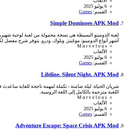
الألعاب
6 يوليو 2025
القسم:
Games
Simple Dominoes APK Mod
لعبة الدومينو البسيطة هي نسخة محمولة من لعبة لوحية شهيرة. 
أشهر أنواع الدومينو: موغينز, وبلوك, ودرو. يتوفر شرح مفصل لك
M α r v e l o u s
الألعاب
6 يوليو 2025
القسم:
Games
Lifeline. Silent Night. APK Mod
شريان الحياة. ليلة صامتة - تكملة لمهمة ناجحة للغاية ساعدتَ في
اللعبة مترجمة بالكامل إلى اللغة الروسية.
M α r v e l o u s
الألعاب
6 يوليو 2025
القسم:
Games
Adventure Escape: Space Crisis APK Mod