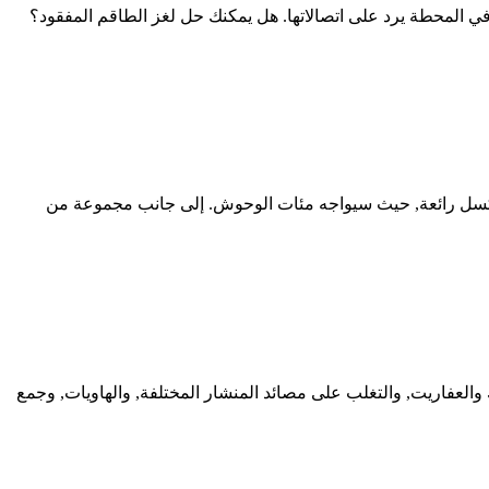
ي المحطة يرد على اتصالاتها. هل يمكنك حل لغز الطاقم المفقود؟
نطلق فانتوم كات لغزو عوالم بكسل رائعة, حيث سيواجه مئات الوحوش. إلى جانب مجموعة من
لعفاريت, والتغلب على مصائد المنشار المختلفة, والهاويات, وجمع