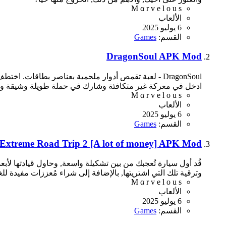
M α r v e l o u s
الألعاب
6 يوليو 2025
القسم:
Games
DragonSoul APK Mod
DragonSoul - لعبة تقمص أدوار ملحمية بعناصر بطاقا
ادخل في معركة غير متكافئة وشارك في حملة طويلة وشيقة ومش
M α r v e l o u s
الألعاب
6 يوليو 2025
القسم:
Games
Extreme Road Trip 2 [A lot of money] APK Mod
قُد أول سيارة تُعجبك من بين تشكيلة واسعة, وحاول قيادتها ل
وترقية تلك التي اشتريتها, بالإضافة إلى شراء مُعززات مفيدة للغا
M α r v e l o u s
الألعاب
6 يوليو 2025
القسم:
Games