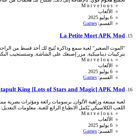
M α r v e l o u s
الألعاب
6 يوليو 2025
القسم:
Games
La Petite Mort APK Mod
"الموت الصغير" لعبة سمع وذاكرة تُتيح لك أخذ قسط من الراح
بتركيبات ديناميكية. مرر إصبعك على الشاشة, وستستجيب البكسلا
M α r v e l o u s
الألعاب
6 يوليو 2025
القسم:
Games
tapult King [Lots of Stars and Magic] APK Mod
لعبة ممتعة وزاهية الألوان, برسومات رائعة ومؤثرات بصرية ممتازة
اللعب الكلاسيكي يُكمل الانطباع الرائع للعبة. معلومات التعديل
M α r v e l o u s
الألعاب
6 يوليو 2025
القسم:
Games