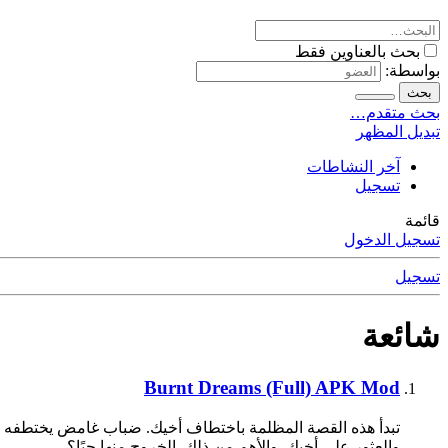
بحث بالعناوين فقط
بواسطة:
بحث
بحث متقدم…
تبديل المظهر
آخر النشاطات
تسجيل
قائمة
تسجيل الدخول
تسجيل
شائعة
Burnt Dreams (Full) APK Mod
تبدأ هذه القصة المظلمة باختطاف أخيك. ضباب غامض يختطفه أم
والعثور على أخيك, والأهم من ذلك, الخروج منها حيًا؟