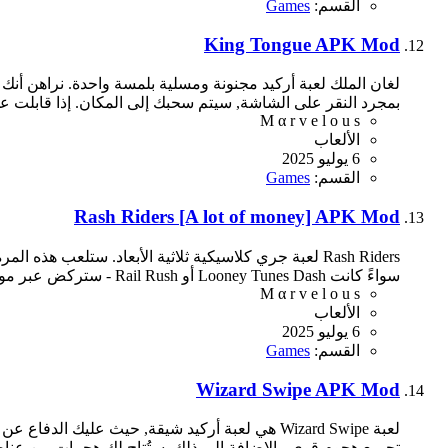
القسم:
Games
King Tongue APK Mod
لغان الملك لعبة أركيد مجنونة ومسلية بلمسة واحدة. نراهن أن
بمجرد النقر على الشاشة, سيتم سحبك إلى المكان. إذا قابلت ع
M α r v e l o u s
الألعاب
6 يوليو 2025
القسم:
Games
Rash Riders [A lot of money] APK Mod
Rash Riders لعبة جري كلاسيكية ثلاثية الأبعاد. ستلعب
سواءً كانت Looney Tunes Dash أو Rail Rush - ستركض عبر مواقع خلابة, وتتفادى السيارات المارة, وتقفز فوق...
M α r v e l o u s
الألعاب
6 يوليو 2025
القسم:
Games
Wizard Swipe APK Mod
لعبة Wizard Swipe هي لعبة أركيد شيقة, حيث علي
تجميع هجوم قوي. بالإضافة إلى ذلك, ستُتاح لك هجمات من عنا