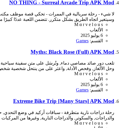
NO THING - Surreal Arcade Trip APK Mod
لا شيء - رحلة سريالية في الممرات - تحكي قصة موظف مكتب ي
وسيتغير اتجاه الطريق بشكل متكرر. تتضمن اللعبة عددًا كبيرًا من
M α r v e l o u s
الألعاب
6 يوليو 2025
القسم:
Games
Myths: Black Rose (Full) APK Mod
تلعب دور صائد مصاصي دماء, وتُرسَل على متن سفينة سياحية 
وحل الألغاز, وفحص الأدلة, واعثر على من ينتحل شخصية شخص
M α r v e l o u s
الألعاب
6 يوليو 2025
القسم:
Games
Extreme Bike Trip [Many Stars] APK Mod
والدراجات, والسكوتر, والدراجات النارية, وغيرها من المركبات ذ
M α r v e l o u s