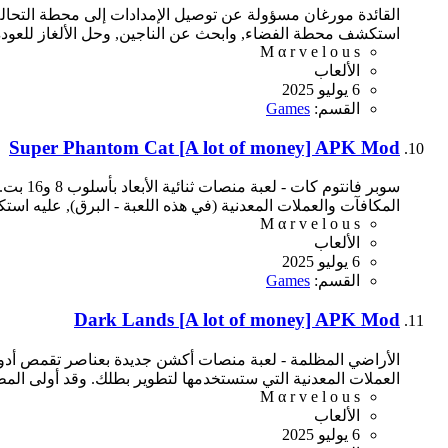
القائدة مورغان مسؤولة عن توصيل الإمدادات إلى محطة التحالف
استكشف محطة الفضاء, وابحث عن الناجين, وحل الألغاز للعودة
M α r v e l o u s
الألعاب
6 يوليو 2025
القسم:
Games
Super Phantom Cat [A lot of money] APK Mod
سوبر ف
المكافآت والعملات المعدنية (في هذه اللعبة - البرق), عليه است
M α r v e l o u s
الألعاب
6 يوليو 2025
القسم:
Games
Dark Lands [A lot of money] APK Mod
الأراضي المظلمة - لعبة منصات أكشن جديدة بعناصر تقمص أدوا
العملات المعدنية التي ستستخدمها لتطوير بطلك. وقد أولى المطور
M α r v e l o u s
الألعاب
6 يوليو 2025