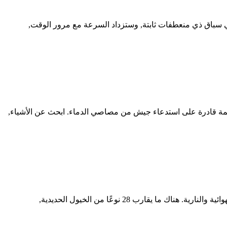
 سباق ذي منعطفات ثابتة, وستزداد السرعة مع مرور الوقت,
مة قادرة على استدعاء جيش من مصاصي الدماء. ابحث عن الأشياء,
رحلة دراجات نارية متطرفة - سباقات أركيد في وضع التحدي, حيث ستُتاح لك فرصة إظهار مهاراتك على أنواع مختلفة من الدراجات الهوائية والنارية. هناك ما يقارب 28 نوعًا من الخيول الحديدية,