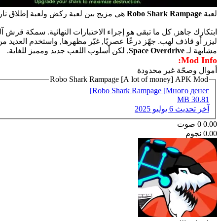
لعبة
Robo Shark Rampage
هي مزيج بين لعبة ركض ولعبة إطلاق نار ب
ابتكارك جاهز, كل ما تبقى هو إجراء الاختبارات النهائية. سمكة قرش
ليزر أو قاذف لهب. جهّز درعًا عصريًا, غيّر مظهرها, واستخدم العديد 
مشابهة لـ
Space Overdrive
, لكن أسلوب اللعب جديد ومميز للغاية.
Mod Info:
أموال وصحّة غير محدودة
Robo Shark Rampage [A lot of money] APK Mod
Robo Shark Rampage [Много денег]
30.81 MB
آخر تحديث
6 يوليو 2025
0.00
0
صوت
0.00 نجوم