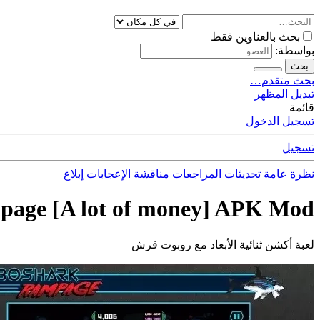
بحث بالعناوين فقط
بواسطة:
بحث
بحث متقدم…
تبديل المظهر
قائمة
تسجيل الدخول
تسجيل
نظرة عامة
تحديثات
المراجعات
مناقشة
الإعجابات
إبلاغ
age [A lot of money] APK Mod
لعبة أكشن ثنائية الأبعاد مع روبوت قرش