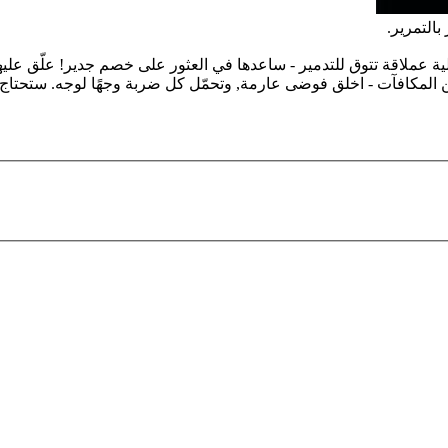
التمرير.
 آلية عملاقة تتوق للتدمير - ساعدها في العثور على خصم جدير! علّق ع
من المكافآت - اخلق فوضى عارمة, وتحمّل كل ضربة وجهًا لوجه. ستحتاج إ