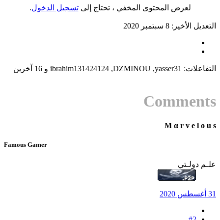
لعرض المحتوى المخفي ، تحتاج إلى
تسجيل الدخول
.​
التعديل الأخير:
8 سبتمبر 2020
التفاعلات:
yasser31
,
DZMINOU
,
ibrahim131424124
و 16 آخرين
Comments
M α r v e l o u s
Famous Gamer
علـم دولـتي
31 أغسطس 2020
#2