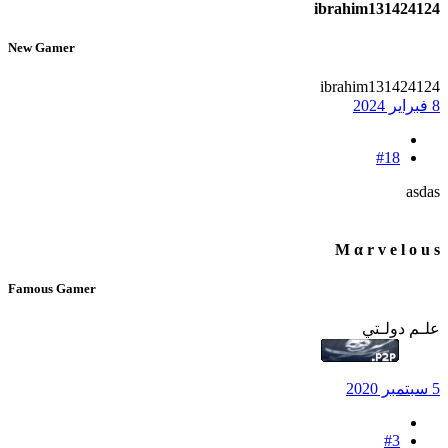
ibrahim131424124
New Gamer
ibrahim131424124
8 فبراير 2024
#18
asdas
M α r v e l o u s
Famous Gamer
علـم دولـتي
5 سبتمبر 2020
#3