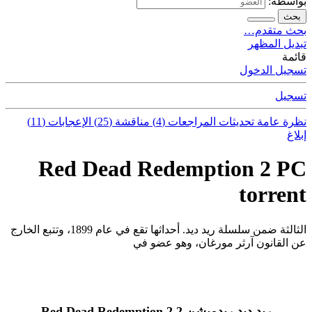
بواسطة:
بحث
بحث متقدم…
تبديل المظهر
قائمة
تسجيل الدخول
تسجيل
نظرة عامة
تحديثات
المراجعات (4)
مناقشة (25)
الإعجابات (11)
إبلاغ
Red Dead Redemption 2 PC
torrent
الثالثة ضمن سلسلة ريد ديد. أحداثها تقع في عام 1899، وتتبع الخارج
عن القانون آرثر مورغان، وهو عضو في
ريد ديد ريدمبشن 2 Red Dead Redemption 2