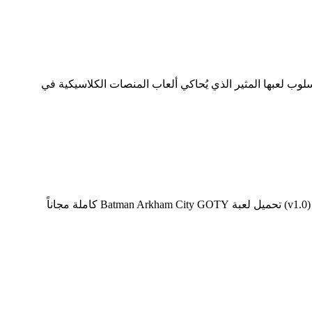
ا النوع, ستُرضي PIXMIX جميع عشاق الألعاب الكلاسيكية, بأسلوب لعبها المثير الذي يُحاكي ألعاب المنصات الكلاسيكية في
تحميل لعبة Batman Arkham City GOTY كاملة مجاناً للكمبيوتر (v1.0) تحميل لعبة Batman Arkham City GOTY كاملة مجاناً للكمبيوتر (v1.0) تحميل لعبة Batman Arkham City GOTY كاملة مجاناً