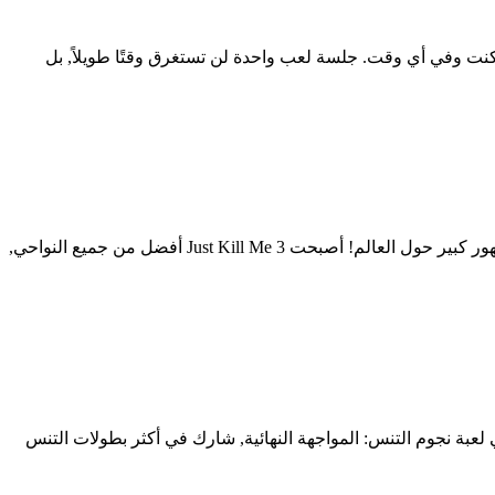
 لك, أينما كنت وفي أي وقت. جلسة لعب واحدة لن تستغرق وقتًا طويلاً, بل
Just Kill Me 3 – Clickerلأجهزة أندرويد. لعبة فريدة وممتعة للغاية الجزء الثاني المنتظر من لعبة Clicker الشهيرة, والتي حازت على جمهور كبير حول العالم! أصبحت Just Kill Me 3 أفضل من جميع النواحي,
 لعبة نجوم التنس: المواجهة النهائية, شارك في أكثر بطولات التنس