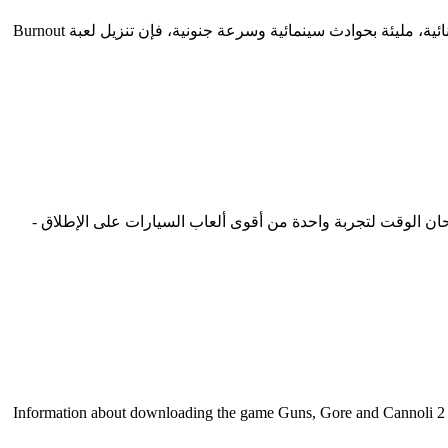
معلومات عن تحميل لعبة Burnout Paradise: The Ultimate Box للكمبيوتر مجانا اخر اصدار إذا كنت تبحث عن تجربة سباق سيارات استثنائية، مليئة بحوادث سينمائية وسرعة جنونية، فإن تنزيل لعبة Burnout
السباقات والأكشن، فقد حان الوقت لتجربة واحدة من أقوى ألعاب السيارات على الإطلاق -
Information about downloading the game Guns, Gore and Cannoli 2 fo