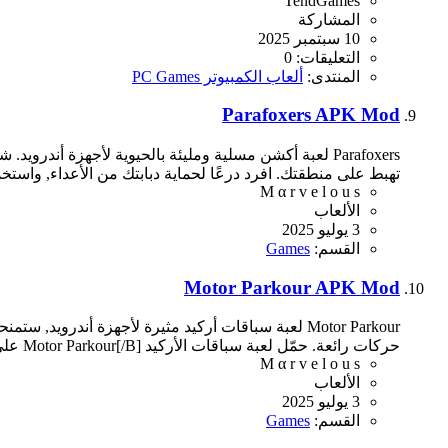
TendGames
المشاركة
10 سبتمبر 2025
التعليقات: 0
المنتدى:
ألعاب الكمبيوتر PC Games
Parafoxers APK Mod
تهبط على منطقتك. افرد درعًا لحماية دبابتك من الأعداء, واستخ
M α r v e l o u s
الألعاب
3 يوليو 2025
القسم:
Games
Motor Parkour APK Mod
Motor Parkour لعبة سباقات أركيد مثيرة لأجهزة أند
حركات رائعة. حمّل لعبة سباقات الأركيد Motor Parkour[/B] على جهازك الأندرويد, واقفز, وقم بالشقلبات, وتجاوز العوائق حتى...
M α r v e l o u s
الألعاب
3 يوليو 2025
القسم:
Games