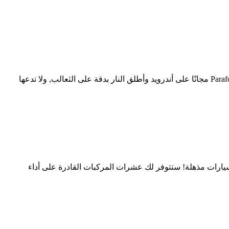
Parafoxers لعبة أكشن مسلية ومليئة بالحيوية لأجهزة أندرويد. شخصيتك هي أرنب شجاع مستعد للقتال ضد الثعالب المقاتلة. حمّل Parafoxers مجانًا على أندرويد وأطلق النار بدقة على الثعالب, ولا تدعها
 على سيارات مذهلة! ستتوفر لك عشرات المركبات القادرة على أداء