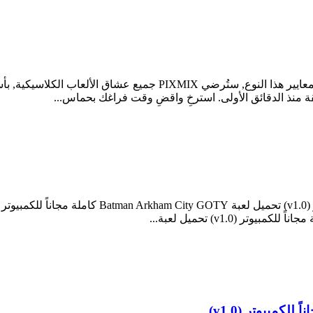
PIXMIX لعبة منصات بكسل رائعة لأجهزة أندرويد. وفقًا لجميع معايير هذ