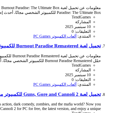
Paradise: The Ultimate Box للكمبيوتر الشخصي مجانًا، أحدث إصدار، هو الخيار الأمثل لك. تُعد هذه اللعبة من أفضل...
TendGames
المشاركة
10 سبتمبر 2025
التعليقات: 0
المنتدى:
ألعاب الكمبيوتر PC Games
تحميل لعبة Burnout Paradise Remastered للكمبيوتر مجانا اخر اصدار
معلومات عن
حمّل Burnout Paradise Remastered للكمبيوتر الشخصي مجانًا، أحدث إصدار. تقدم هذه النسخة المُحسّنة تجربة قيادة مذهلة،...
TendGames
المشاركة
10 سبتمبر 2025
التعليقات: 0
المنتدى:
ألعاب الكمبيوتر PC Games
تحميل لعبة Guns, Gore and Cannoli 2 للكمبيوتر مجانا اخر اصدار
es action, dark comedy, zombies, and the mafia world? Now you
noli 2 for PC for free, the latest version, and enjoy a unique...