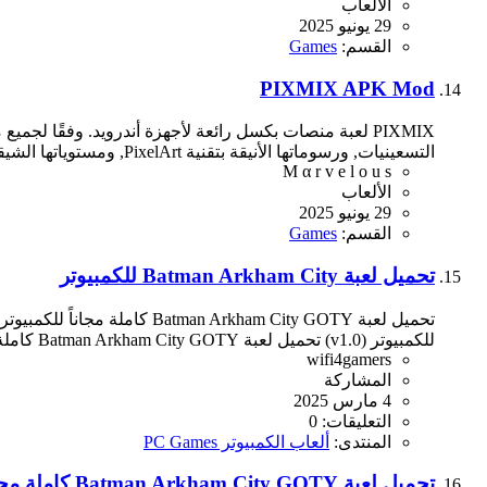
الألعاب
29 يونيو 2025
القسم:
Games
PIXMIX APK Mod
التسعينيات, ورسوماتها الأنيقة بتقنية PixelArt, ومستوياتها الشيقة منذ الدقائق الأولى. استرخِ واقضِ وقت فراغك بحماس...
M α r v e l o u s
الألعاب
29 يونيو 2025
القسم:
Games
تحميل لعبة Batman Arkham City للكمبيوتر
للكمبيوتر (v1.0) تحميل لعبة Batman Arkham City GOTY كاملة مجاناً للكمبيوتر (v1.0) تحميل لعبة...
wifi4gamers
المشاركة
4 مارس 2025
التعليقات: 0
المنتدى:
ألعاب الكمبيوتر PC Games
تحميل لعبة Batman Arkham City GOTY كاملة مجاناً للكمبيوتر (v1.0)