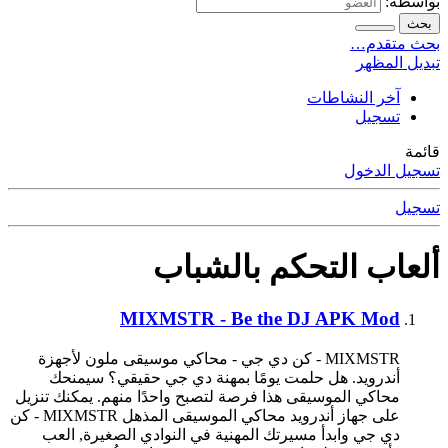
بواسطة:
بحث
بحث متقدم…
تبديل المظهر
آخر النشاطات
تسجيل
قائمة
تسجيل الدخول
تسجيل
ألعاب التحكم بالشباب
MIXMSTR - Be the DJ APK Mod
MIXMSTR - كن دي جي - محاكي موسيقى ملون لأجهزة
أندرويد. هل حلمت يومًا بمهنة دي جي حقيقي؟ سيمنحك
محاكي الموسيقى هذا فرصة لتصبح واحدًا منهم. يمكنك تنزيل
على جهاز أندرويد محاكي الموسيقى المذهل MIXMSTR - كن
دي جي وابدأ مسيرتك المهنية في النوادي الصغيرة, العب