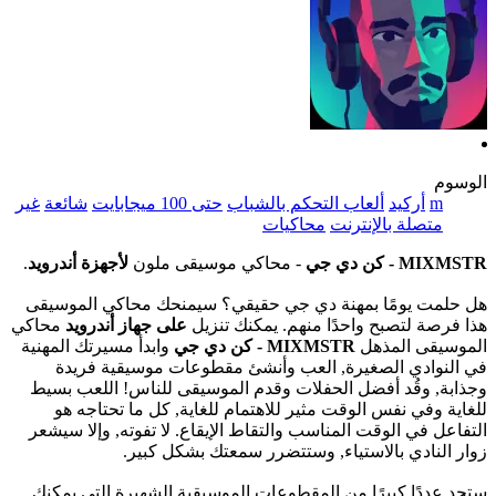
الوسوم
m
أركيد
ألعاب التحكم بالشباب
حتى 100 ميجابايت
شائعة
غير
متصلة بالإنترنت
محاكيات
MIXMSTR - كن دي جي
- محاكي موسيقى ملون
لأجهزة أندرويد
.
هل حلمت يومًا بمهنة دي جي حقيقي؟ سيمنحك محاكي الموسيقى
هذا فرصة لتصبح واحدًا منهم. يمكنك تنزيل
على جهاز أندرويد
محاكي
الموسيقى المذهل
MIXMSTR - كن دي جي
وابدأ مسيرتك المهنية
في النوادي الصغيرة, العب وأنشئ مقطوعات موسيقية فريدة
وجذابة, وقُد أفضل الحفلات وقدم الموسيقى للناس! اللعب بسيط
للغاية وفي نفس الوقت مثير للاهتمام للغاية, كل ما تحتاجه هو
التفاعل في الوقت المناسب والتقاط الإيقاع. لا تفوته, وإلا سيشعر
زوار النادي بالاستياء, وستتضرر سمعتك بشكل كبير.
ستجد عددًا كبيرًا من المقطوعات الموسيقية الشهيرة التي يمكنك