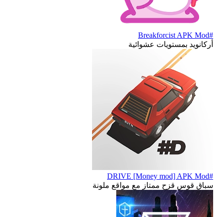
#Breakforcist APK Mod
أركانويد بمستويات عشوائية
#DRIVE [Money mod] APK Mod
سباق قوس قزح ممتاز مع مواقع ملونة