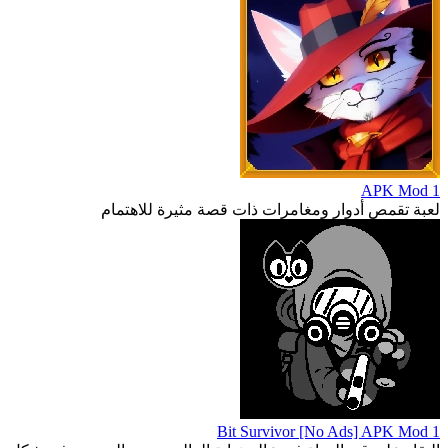
1 APK Mod
لعبة تقمص أدوار ومغامرات ذات قصة مثيرة للاهتمام
1 Bit Survivor [No Ads] APK Mod