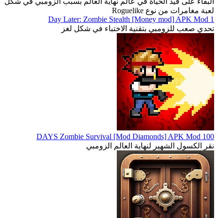
البقاء على قيد الحياة في عالم نهاية العالم بسبب الزومبي في شكل
لعبة مغامرات من نوع Roguelike
1 Day Later: Zombie Stealth [Money mod] APK Mod
تحدي صعب للزومبي بتقنية الاختباء في شكل لغز
100 DAYS Zombie Survival [Mod Diamonds] APK Mod
نقر الكسول الشهير لنهاية العالم الزومبي