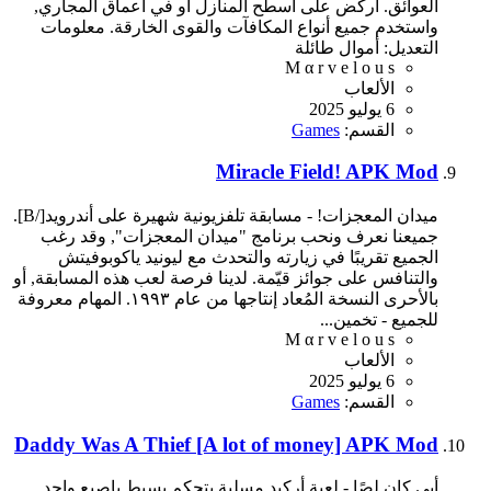
العوائق. اركض على أسطح المنازل أو في أعماق المجاري,
واستخدم جميع أنواع المكافآت والقوى الخارقة. معلومات
التعديل: أموال طائلة
M α r v e l o u s
الألعاب
6 يوليو 2025
القسم:
Games
Miracle Field! APK Mod
ميدان المعجزات! - مسابقة تلفزيونية شهيرة على أندرويد[/B].
جميعنا نعرف ونحب برنامج "ميدان المعجزات", وقد رغب
الجميع تقريبًا في زيارته والتحدث مع ليونيد ياكوبوفيتش
والتنافس على جوائز قيّمة. لدينا فرصة لعب هذه المسابقة, أو
بالأحرى النسخة المُعاد إنتاجها من عام ١٩٩٣. المهام معروفة
للجميع - تخمين...
M α r v e l o u s
الألعاب
6 يوليو 2025
القسم:
Games
Daddy Was A Thief [A lot of money] APK Mod
أبي كان لصًا - لعبة أركيد مسلية بتحكم بسيط بإصبع واحد,