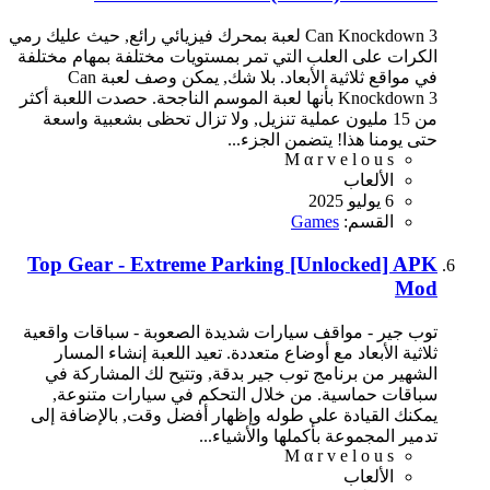
Can Knockdown 3 لعبة بمحرك فيزيائي رائع, حيث عليك رمي
الكرات على العلب التي تمر بمستويات مختلفة بمهام مختلفة
في مواقع ثلاثية الأبعاد. بلا شك, يمكن وصف لعبة Can
Knockdown 3 بأنها لعبة الموسم الناجحة. حصدت اللعبة أكثر
من 15 مليون عملية تنزيل, ولا تزال تحظى بشعبية واسعة
حتى يومنا هذا! يتضمن الجزء...
M α r v e l o u s
الألعاب
6 يوليو 2025
القسم:
Games
Top Gear - Extreme Parking [Unlocked] APK
Mod
توب جير - مواقف سيارات شديدة الصعوبة - سباقات واقعية
ثلاثية الأبعاد مع أوضاع متعددة. تعيد اللعبة إنشاء المسار
الشهير من برنامج توب جير بدقة, وتتيح لك المشاركة في
سباقات حماسية. من خلال التحكم في سيارات متنوعة,
يمكنك القيادة على طوله وإظهار أفضل وقت, بالإضافة إلى
تدمير المجموعة بأكملها والأشياء...
M α r v e l o u s
الألعاب