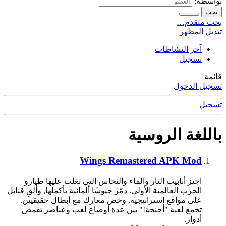
بواسطة:
بحث
بحث متقدم…
تبديل المظهر
آخر النشاطات
تسجيل
قائمة
تسجيل الدخول
تسجيل
باللغة الروسية
Wings Remastered APK Mod
اجتز أنابيب النار والماء والنحاس التي تغلب عليها طيارو
الحرب العالمية الأولى. دمّر جيوشًا ألمانية بأكملها, وألقِ قنابل
على مواقع استراتيجية, وخض معارك مع أبطال حقيقيين.
تجمع لعبة "أجنحة!" بين عدة أوضاع لعب وعناصر تقمص
أدوار.