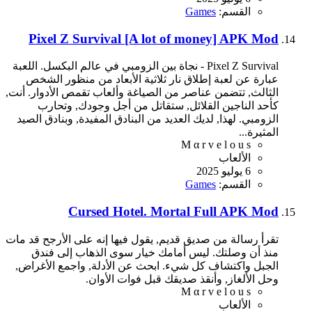
القسم:
Games
Pixel Z Survival [A lot of money] APK Mod
Pixel Z Survival - نجاة بين الزومبي في عالم البكسل. اللعبة
عبارة عن لعبة إطلاق نار ثلاثية الأبعاد من منظور الشخص
الثالث, تتضمن عناصر من الصياغة وألعاب تقمص الأدوار. أنت,
كأحد الناجين القلائل, ستقاتل من أجل وجودك, وتحارب
الزومبي. لهذا, لديك العديد من البنادق المفيدة, وبنادق الصيد
المثيرة...
M α r v e l o u s
الألعاب
6 يوليو 2025
القسم:
Games
Cursed Hotel. Mortal Full APK Mod
تقرأ رسالة من صديق قديم, يقول فيها إنه على الأرجح قد مات
منذ أن وصلتك. ليس أمامك خيار سوى الذهاب إلى فندق
الجبل واكتشاف كل شيء. ابحث عن الأدلة, واجمع الأغراض,
وحل الألغاز, وأنقذ صديقك قبل فوات الأوان.
M α r v e l o u s
الألعاب