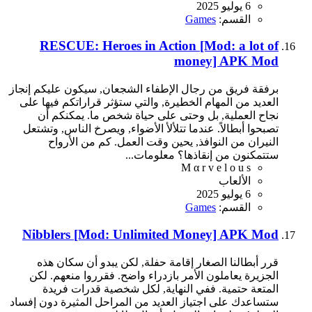
6 يوليو 2025
القسم:
Games
RESCUE: Heroes in Action [Mod: a lot of
money] APK Mod
برفقة فريق من رجال الإطفاء الشجعان, سيكون عليكم إنجاز
العديد من المهام الخطيرة, والتي ستؤثر قراراتكم فيها على
نجاح العملية, بل وحتى على حياة شخص ما. يمكنكم أن
تصبحوا أبطالاً. عندما تتلألأ الأضواء, ويصرخ الناس, وتشتعل
النيران من النوافذ, يحين وقت العمل. كم من الأرواح
ستتمكنون من إنقاذها؟ معلومات...
M α r v e l o u s
الألعاب
6 يوليو 2025
القسم:
Games
Nibblers [Mod: Unlimited Money] APK Mod
قرر أبطالنا الصغار إقامة حفلة, لكن يبدو أن سكان هذه
الجزيرة يعاملون الأمر بازدراء واضح. فقرروا منعهم. لكن
المتعة حتمية. ففي النهاية, لكل شخصية قدرات فريدة
ستساعدك على اجتياز العديد من المراحل المثيرة دون إفساد