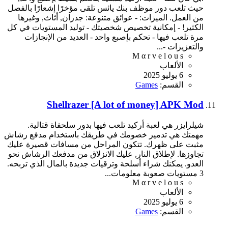
حيث تلعب دور موظف بنك يائس تلقى مؤخرًا إشعارًا بالفصل
من العمل. الميزات: - عوائق متنوعة: جدران, أثاث, وغيرها
الكثير! - إمكانية تخصيص شخصيتك - توليد المستويات في كل
مرة تلعب فيها - تحكم بإصبع واحد - العديد من الإنجازات
والتعزيزات -...
M α r v e l o u s
الألعاب
6 يوليو 2025
القسم:
Games
Shellrazer [A lot of money] APK Mod
شيلرايزر هي لعبة أركيد تلعب فيها بدور سلحفاة قتالية.
مهمتك هي تدمير خصومك في طريقك باستخدام مدفع رشاش
مثبت على ظهرك. تتكون المراحل من مسافات قصيرة عليك
تجاوزها. لإطلاق النار, عليك الانزلاق من مدفعك الرشاش نحو
العدو. يمكنك شراء أسلحة وترقيات جديدة بالمال الذي تربحه.
3 مستويات صعوبة معلومات...
M α r v e l o u s
الألعاب
6 يوليو 2025
القسم:
Games