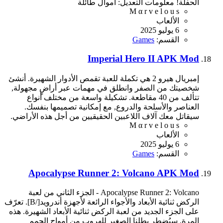
الحفلة! معلومات التعديل: أموال طائلة
M α r v e l o u s
الألعاب
6 يوليو 2025
القسم:
Games
Imperial Hero II APK Mod
إمبريال هيرو 2 هي تكملة للعبة تقمص الأدوار الشهيرة. أنشئ
شخصيتك من الصفر وانطلق في مهمات عبر أراضٍ مجهولة,
تتألف من 40 مقاطعة. تشكيلة واسعة من مختلف أنواع
العناصر والأسلحة والدروع, مع إمكانية تصميمها بنفسك.
سيقاتل معك آلاف اللاعبين الحقيقيين من أجل هذه الأراضي.
M α r v e l o u s
الألعاب
6 يوليو 2025
القسم:
Games
Apocalypse Runner 2: Volcano APK Mod
Apocalypse Runner 2: Volcano - الجزء الثاني من لعبة
الركض ثنائية الأبعاد والأجواء الرائعة لأجهزة أندرويد[/B]. تعرّف
على الجزء الجديد من لعبة الركض ثنائية الأبعاد الشهيرة. هذه
المرة, سيُضطر بطلنا الصغير للهروب من أمواج الحمم