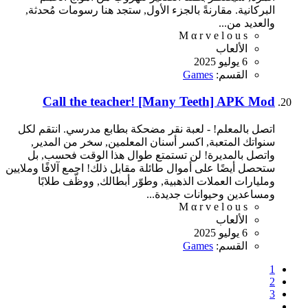
البركانية. مقارنةً بالجزء الأول, ستجد هنا رسومات مُحدثة,
والعديد من...
M α r v e l o u s
الألعاب
6 يوليو 2025
القسم:
Games
Call the teacher! [Many Teeth] APK Mod
اتصل بالمعلم! - لعبة نقر مضحكة بطابع مدرسي. انتقم لكل
سنواتك المتعبة, اكسر أسنان المعلمين, سخر من المدير,
واتصل بالمديرة! لن تستمتع طوال هذا الوقت فحسب, بل
ستحصل أيضًا على أموال طائلة مقابل ذلك! اجمع آلافًا وملايين
ومليارات العملات الذهبية, وطوّر أبطالك, ووظّف طلابًا
ومساعدين وحيوانات جديدة...
M α r v e l o u s
الألعاب
6 يوليو 2025
القسم:
Games
1
2
3
…