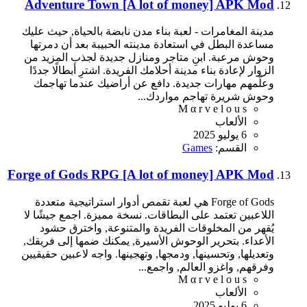
Adventure Town [A lot of money] APK Mod
مدينة المغامرات - لعبة بناء مدن نابضة بالحياة, حيث عليك
مساعدة البطل في استعادة مدينته الحبيبة بعد أن دمرتها
وحوش مرعبة. ابنِ متاجر ومنازل جديدة لجذب المزيد من
الزوار لإعادة بناء مدينة أحلامك الفريدة. اشترِ أبطالًا جددًا
وعلّمهم مهارات جديدة. دافع عن أراضيك عندما تهاجمك
وحوش شريرة تهاجم مواردك...
M α r v e l o u s
الألعاب
6 يوليو 2025
القسم:
Games
Forge of Gods RPG [A lot of money] APK Mod
Forge of Gods هي لعبة تقمص أدوار استراتيجية متعددة
اللاعبين تعتمد على البطاقات. نسخة مميزة. اجمع جيشًا لا
يُقهر من المخلوقات الفريدة والمتنوعة, واخترق حشود
الأعداء. بتحرير الوحوش الأسيرة, يمكنك ضمها إلى فريقك,
وتعديلها, وتحسينها, ودمجها, وتهجينها. واجه لاعبين حقيقيين
وفرقهم, واغزو العالم, واجمع...
M α r v e l o u s
الألعاب
6 يوليو 2025