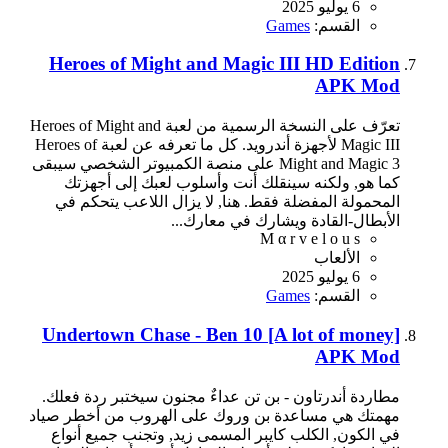
6 يوليو 2025
القسم:
Games
Heroes of Might and Magic III HD Edition
APK Mod
تعرّف على النسخة الرسمية من لعبة Heroes of Might and
Magic III لأجهزة أندرويد. كل ما تعرفه عن لعبة Heroes of
Might and Magic 3 على منصة الكمبيوتر الشخصي سيبقى
كما هو, ولكنه سينقلك أنت وأسلوب لعبك إلى أجهزتك
المحمولة المفضلة فقط. هنا, لا يزال اللاعب يتحكم في
الأبطال-القادة ويشارك في معارك...
M α r v e l o u s
الألعاب
6 يوليو 2025
القسم:
Games
Undertown Chase - Ben 10 [A lot of money]
APK Mod
مطاردة أندرتاون - بن تن عداءٌ مجنون سيختبر ردة فعلك.
مهمتك هي مساعدة بن وروك على الهروب من أخطر صياد
في الكون, الكلب كايبر المسمى زيد, وتجنب جميع أنواع