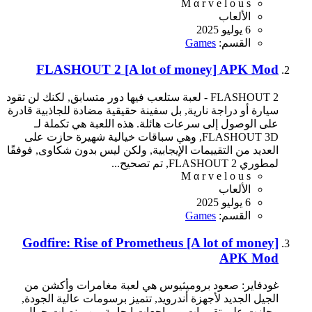
M α r v e l o u s
الألعاب
6 يوليو 2025
القسم:
Games
FLASHOUT 2 [A lot of money] APK Mod
FLASHOUT 2 - لعبة ستلعب فيها دور متسابق, لكنك لن تقود
سيارة أو دراجة نارية, بل سفينة حقيقية مضادة للجاذبية قادرة
على الوصول إلى سرعات هائلة. هذه اللعبة هي تكملة لـ
FLASHOUT 3D, وهي سباقات خيالية شهيرة حازت على
العديد من التقييمات الإيجابية, ولكن ليس بدون شكاوى, فوفقًا
لمطوري FLASHOUT 2, تم تصحيح...
M α r v e l o u s
الألعاب
6 يوليو 2025
القسم:
Games
Godfire: Rise of Prometheus [A lot of money]
APK Mod
غودفاير: صعود بروميثيوس هي لعبة مغامرات وأكشن من
الجيل الجديد لأجهزة أندرويد, تتميز برسومات عالية الجودة,
وحازت على تقييمات ومراجعات إيجابية من منصات جوال