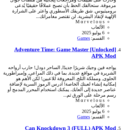
مرموقة. ستحالفك الحظ بأن تصبح عملاقًا حقيقيًا يُدعى
بروميثيوس. شق طريقك الأسطوري واعثر على الشرارة
الإلهية لإنقاذ البشرية. لن تقتصر مغامراتك...
M α r v e l o u s
الألعاب
6 يوليو 2025
القسم:
Games
Adventure Time: Game Master [Unlocked]
APK Mod
يواجه فين وجيك شريرًا جديدًا, الساحر دودل! حارب أرواحه
الشريرة في مواقع عديدة, بما في ذلك المراعي, وإمبراطورية
الحلوى, ومملكة الثلج, المعروفة للاعبين! لكن الأهم هو
إمكانية إنشاء لعبتك الخاصة! ادرس الرموز السرية لإضافة
عناصر جديدة إلى ألعابك. يمكنك استخدام المحرر المدمج أو
رسم مرحلة على الورق ثم...
M α r v e l o u s
الألعاب
6 يوليو 2025
القسم:
Games
Can Knockdown 3 (FULL) APK Mod