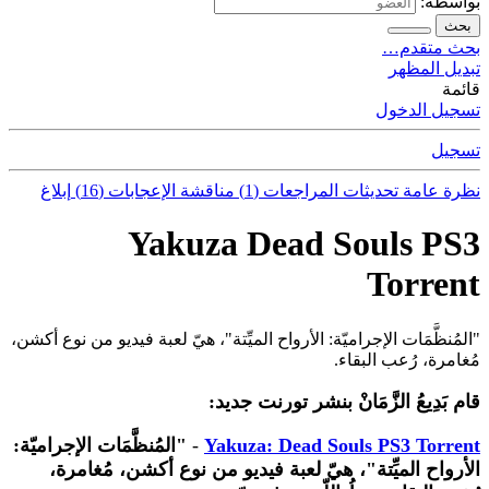
بواسطة:
بحث
بحث متقدم…
تبديل المظهر
قائمة
تسجيل الدخول
تسجيل
نظرة عامة
تحديثات
المراجعات (1)
مناقشة
الإعجابات (16)
إبلاغ
Yakuza Dead Souls PS3
Torrent
"المُنظَّمَات الإجراميّة: الأرواح الميِّتة"، هيّ لعبة فيديو من نوع أكشن،
مُغامرة، رُعب البقاء.
قام بَدِيعُ الزَّمَانْ بنشر تورنت جديد:
Yakuza: Dead Souls PS3 Torrent
-
"المُنظَّمَات الإجراميّة:
الأرواح الميِّتة"، هيّ لعبة فيديو من نوع أكشن، مُغامرة،