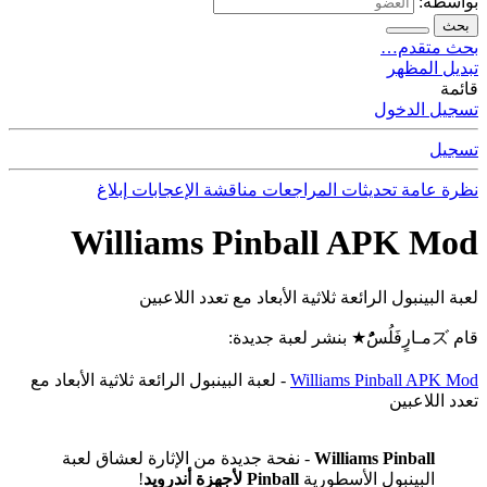
بواسطة:
بحث
بحث متقدم…
تبديل المظهر
قائمة
تسجيل الدخول
تسجيل
نظرة عامة
تحديثات
المراجعات
مناقشة
الإعجابات
إبلاغ
Williams Pinball APK Mod
لعبة البينبول الرائعة ثلاثية الأبعاد مع تعدد اللاعبين
قام ズمـارٍفَلُسًٌُُ★ بنشر لعبة جديدة:
Williams Pinball APK Mod
- لعبة البينبول الرائعة ثلاثية الأبعاد مع
تعدد اللاعبين
Williams Pinball
- نفحة جديدة من الإثارة لعشاق لعبة
البينبول الأسطورية
Pinball
لأجهزة أندرويد
!