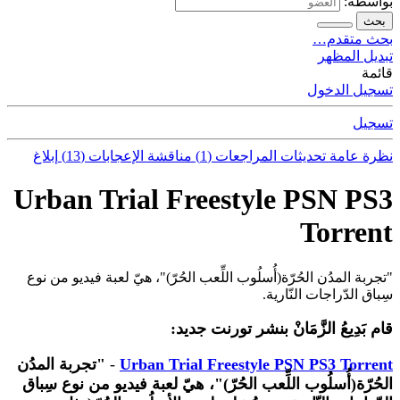
بواسطة:
بحث
بحث متقدم…
تبديل المظهر
قائمة
تسجيل الدخول
تسجيل
نظرة عامة
تحديثات
المراجعات (1)
مناقشة
الإعجابات (13)
إبلاغ
Urban Trial Freestyle PSN PS3
Torrent
"تجربة المدُن الحُرّة(أُسلُوب اللِّعب الحُرّ)"، هيّ لعبة فيديو من نوع
سِباق الدّراجات النّارية.
قام بَدِيعُ الزَّمَانْ بنشر تورنت جديد:
Urban Trial Freestyle PSN PS3 Torrent
-
"تجربة المدُن
الحُرّة(أُسلُوب اللِّعب الحُرّ)"، هيّ لعبة فيديو من نوع سِباق