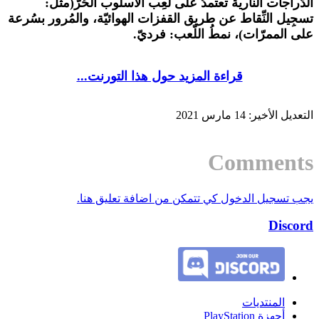
الدّراجات النّارية تعتمدُ على لعِب الأسلُوب الحُرّ(مثل:
تسجِيل النِّقاط عن طريق القفزات الهوائيّة، والمُرور بسُرعة
على الممرّات)، نمطُ اللّعب: فرديّ.
قراءة المزيد حول هذا التورنت...
التعديل الأخير:
14 مارس 2021
Comments
يجب تسجيل الدخول كي تتمكن من اضافة تعليق هنا.
Discord
المنتديات
أجهزة PlayStation