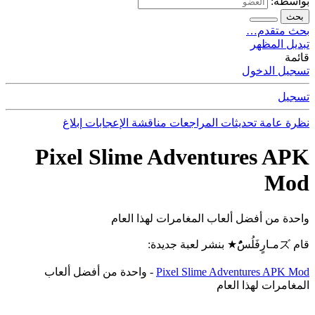
بواسطة:
بحث
بحث متقدم…
تبديل المظهر
قائمة
تسجيل الدخول
تسجيل
نظرة عامة
تحديثات
المراجعات
مناقشة
الإعجابات
إبلاغ
Pixel Slime Adventures APK
Mod
واحدة من أفضل ألعاب المغامرات لهذا العام
قام ズمـارٍفَلُسًٌُُ★ بنشر لعبة جديدة:
Pixel Slime Adventures APK Mod
- واحدة من أفضل ألعاب
المغامرات لهذا العام