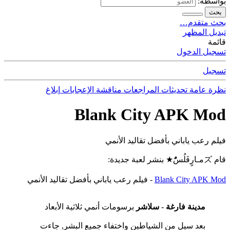
بواسطة:
بحث
بحث متقدم…
تبديل المظهر
قائمة
تسجيل الدخول
تسجيل
نظرة عامة
تحديثات
المراجعات
مناقشة
الإعجابات
إبلاغ
Blank City APK Mod
فيلم رعب ياباني بأفضل تقاليد الأنمي
قام ズمـارٍفَلُسًٌُُ★ بنشر لعبة جديدة:
Blank City APK Mod
- فيلم رعب ياباني بأفضل تقاليد الأنمي
مدينة فارغة
-
سلاشر
برسومات أنمي ثلاثية الأبعاد
بعد سيل من الشياطين واختفاء جميع البشر, جاءت