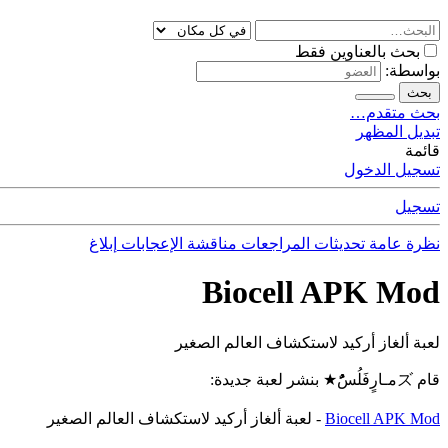
بحث بالعناوين فقط
بواسطة:
بحث
بحث متقدم…
تبديل المظهر
قائمة
تسجيل الدخول
تسجيل
نظرة عامة
تحديثات
المراجعات
مناقشة
الإعجابات
إبلاغ
Biocell APK Mod
لعبة ألغاز أركيد لاستكشاف العالم الصغير
قام ズمـارٍفَلُسًٌُُ★ بنشر لعبة جديدة:
Biocell APK Mod
- لعبة ألغاز أركيد لاستكشاف العالم الصغير