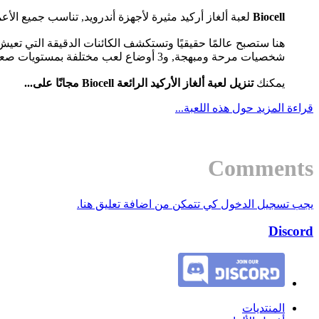
Biocell
لعبة ألغاز أركيد مثيرة لأجهزة أندرويد, تناسب جميع الأعم
هنا ستصبح عالمًا حقيقيًا وتستكشف الكائنات الدقيقة التي تعيش 
شخصيات مرحة ومبهجة, و3 أوضاع لعب مختلفة بمستويات صعوبة متفاوتة, وما يصل إلى 82 مستوى شيقًا, بالإضافة إلى 3 مواقع للاختيار من بينها: أوراق الشجر الخضراء, والعفن, والماء.
يمكنك
تنزيل لعبة ألغاز الأركيد الرائعة Biocell مجانًا على...
قراءة المزيد حول هذه اللعبة...
Comments
يجب تسجيل الدخول كي تتمكن من اضافة تعليق هنا.
Discord
المنتديات