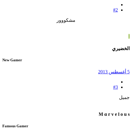
#2
مشكووور
ا
الخضيري
New Gamer
5 أغسطس 2013
#3
جميل
M α r v e l o u s
Famous Gamer