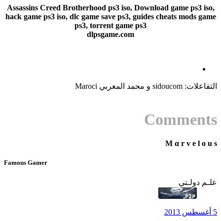
Assassins Creed Brotherhood ps3 iso, Download game ps3 iso,
hack game ps3 iso, dlc game save ps3, guides cheats mods game
ps3, torrent game ps3
dlpsgame.com
التفاعلات:
sidoucom
و
محمد المغربي Maroci
Comments
M α r v e l o u s
Famous Gamer
علـم دولـتي
5 أغسطس 2013