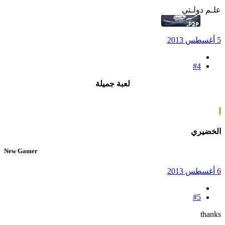
علـم دولـتي
5 أغسطس 2013
#4
لعبة جميلة
ا
الخضيري
New Gamer
6 أغسطس 2013
#5
thanks