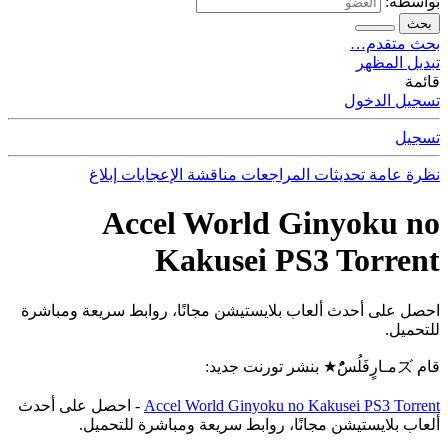
بواسطة:
بحث
بحث متقدم…
تبديل المظهر
قائمة
تسجيل الدخول
تسجيل
نظرة عامة
تحديثات
المراجعات
مناقشة
الإعجابات
إبلاغ
Accel World Ginyoku no
Kakusei PS3 Torrent
احصل على أحدث ألعاب بلايستيشن مجانًا، روابط سريعة ومباشرة
للتحميل.
قام ズمـارٍفَلُسًٌُُ★ بنشر تورنت جديد:
Accel World Ginyoku no Kakusei PS3 Torrent
- احصل على أحدث
ألعاب بلايستيشن مجانًا، روابط سريعة ومباشرة للتحميل.