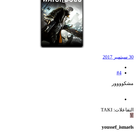
30 سبتمبر 2017
#4
مشكوووور
التفاعلات:
TAKI
Y
youssef_ismaels