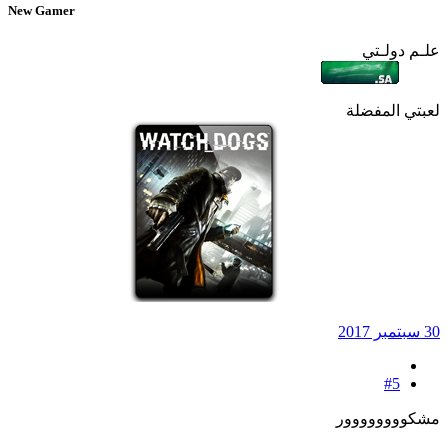
New Gamer
علـم دولـتي
لعبتي المفضلة
30 سبتمبر 2017
#5
مشكوووووووور