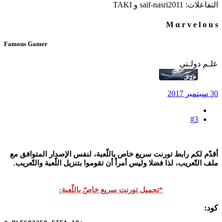
التفاعلات:
saif-nasri2011
و
TAKI
M α r v e l o u s
Famous Gamer
علـم دولـتي
30 سبتمبر 2017
#3
أقدّم لكم رابط تورنت سريع خاص باللّعبة، لنفس الإصدار المتوافق مع
ملف التّعريب، لذا فضلا وليس أمراً أن تقوموا بتنزيل اللّعبة والتّعريب.
*تحميل تورنت سريع خاصّ باللّعبة:
كود: