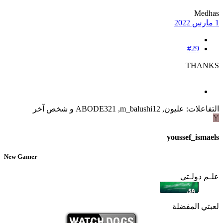
Medhas
1 مارس 2022
#29
THANKS
التفاعلات:
عليون
,
m_balushi12
,
ABODE321
و شخص آخر
Y
youssef_ismaels
New Gamer
علـم دولـتي
لعبتي المفضلة