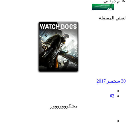
علـم دولـتي
لعبتي المفضلة
30 سبتمبر 2017
#2
مشكووووووور​