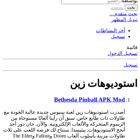
بواسطة:
بحث
بحث متقدم…
تبديل المظهر
آخر النشاطات
تسجيل
قائمة
تسجيل الدخول
تسجيل
استوديوهات زين
Bethesda Pinball APK Mod
أصدرت استوديوهات زين لعبة بينبوس جديدة عالية الجودة مع
طاولات ذات طابع خاص. سبق أن رأينا ألعابًا مستوحاة من
الرسوم المتحركة والألعاب الإلكترونية. والآن, حان دور أحد
أنجح الاستوديوهات, بيثيسدا. ستتاح لك فرصة اللعب على ثلاث
طاولات مزينة بأسلوب ألعاب Doom وFallout وThe Elder