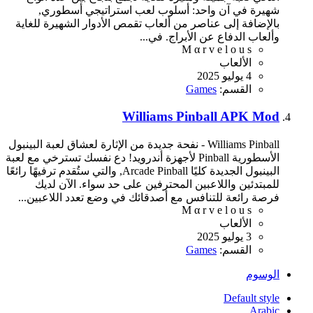
شهيرة في آن واحد: أسلوب لعب استراتيجي أسطوري,
بالإضافة إلى عناصر من ألعاب تقمص الأدوار الشهيرة للغاية
وألعاب الدفاع عن الأبراج. في...
M α r v e l o u s
الألعاب
4 يوليو 2025
القسم:
Games
Williams Pinball APK Mod
Williams Pinball - نفحة جديدة من الإثارة لعشاق لعبة البينبول
الأسطورية Pinball لأجهزة أندرويد! دع نفسك تسترخي مع لعبة
البينبول الجديدة كليًا Arcade Pinball, والتي ستُقدم ترفيهًا رائعًا
للمبتدئين واللاعبين المحترفين على حد سواء. الآن لديك
فرصة رائعة للتنافس مع أصدقائك في وضع تعدد اللاعبين...
M α r v e l o u s
الألعاب
3 يوليو 2025
القسم:
Games
الوسوم
Default style
Arabic