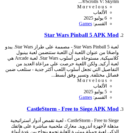
Scrolls V: Skyrim®...
M α r v e l o u s
الألعاب
6 يوليو 2025
القسم:
Games
Star Wars Pinball 5 APK Mod
لعبة Star Wars Pinball 5 - مصممة على طراز Star Wars. يبدو
واضحًا من عنوان اللعبة أن اللعبة ستتضمن لعبة بينبول
كلاسيكية, مستوحاة من أسلوب Star Wars. لعبة Arcade هي
لعبة أركيد, ولكن اللعبة حرصت على مراعاة العديد من
التفاصيل التي تجعل أسلوب اللعب أكثر جدية - ستلعب ضمن
فصائل مختلفة, وتسير وفق أبسط...
M α r v e l o u s
الألعاب
5 يوليو 2025
القسم:
Games
CastleStorm - Free to Siege APK Mod
CastleStorm - Free to Siege - لعبة تقمص أدوار استراتيجية
مذهلة لأجهزة أندرويد. معارك ملحمية مباشرة على هاتفك
الذكي لعبة جميلة ومثيرة للغاية تجمع بنجاح بين عدة أنواع