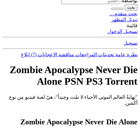
بواسطة:
بحث
بحث متقدم…
تبديل المظهر
قائمة
تسجيل الدخول
تسجيل
نظرة عامة
تحديثات
المراجعات
مناقشة
الإعجابات (7)
إبلاغ
Zombie Apocalypse Never Die
Alone PSN PS3 Torrent
"نِهايةُ العالم الموتى الأحياء لا تمُت وحِيداً"، هيّ لعبة فيديو من نوع
أكشن.
Zombie Apocalypse Never Die Alone