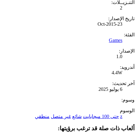
التنـزيــلات:
2
تاريخ الإصدار:
23-Oct-2015
الفئة:
Games
الإصدار:
1.0
أندرويد:
4.4W
آخر تحديث:
6 يوليو 2025
وسوم:
الوسوم
z
حتى 100 ميجابايت
شائع
غير متصل
منطقي
ألعاب ذات صلة قد ترغب برؤيتها: