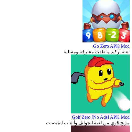
Go Zero APK Mod
لعبة أركيد منطقية مشرقة ومسلية
Golf Zero [No Ads] APK Mod
مزيج قوي من لعبة الجولف وألعاب المنصات