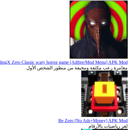
lingX Zero Classic scary horror game [Adfree/Mod Menu] APK Mod
مغامرة رعب مكثفة ومخيفة من منظور الشخص الأول
Be Zero [No Ads+Money] APK Mod
لغز رياضيات بالأرقام