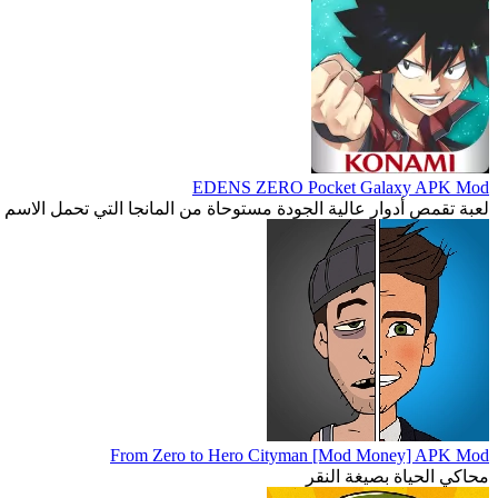
EDENS ZERO Pocket Galaxy APK Mod
لعبة تقمص أدوار عالية الجودة مستوحاة من المانجا التي تحمل الاسم
From Zero to Hero Cityman [Mod Money] APK Mod
محاكي الحياة بصيغة النقر