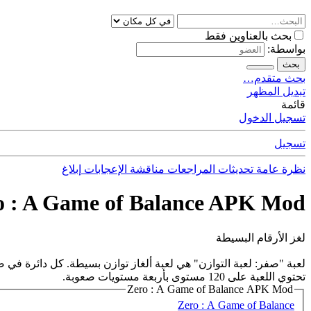
بحث بالعناوين فقط
بواسطة:
بحث
بحث متقدم…
تبديل المظهر
قائمة
تسجيل الدخول
تسجيل
نظرة عامة
تحديثات
المراجعات
مناقشة
الإعجابات
إبلاغ
o : A Game of Balance APK Mod
لغز الأرقام البسيطة
لعبة "صفر: لعبة التوازن" هي لعبة ألغاز توازن بسيطة. كل دائرة في 
تحتوي اللعبة على 120 مستوى بأربعة مستويات صعوبة.
Zero : A Game of Balance APK Mod
Zero : A Game of Balance