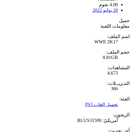
4.00 نجوم
20 يوليو 2022
جميل
معلومات اللعبة
اسم الملف:
WWE 2K17
حجم الملف:
8.81GB
المشاهدات:
4,673
التنـزيــلات:
366
الفئة:
تحميل العاب PS3
الريجون:
أمريكيّ: BLUS31599
آخر تحديث: