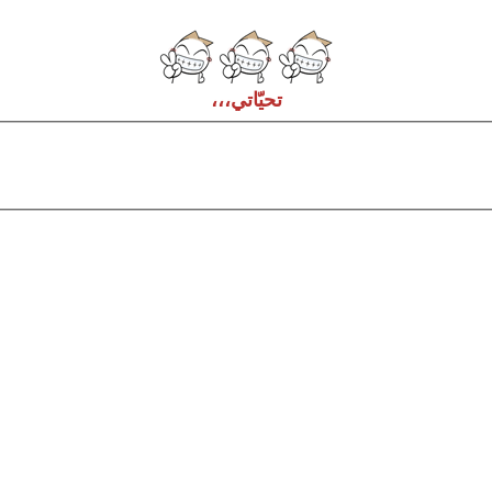
تحيّاتي،،،