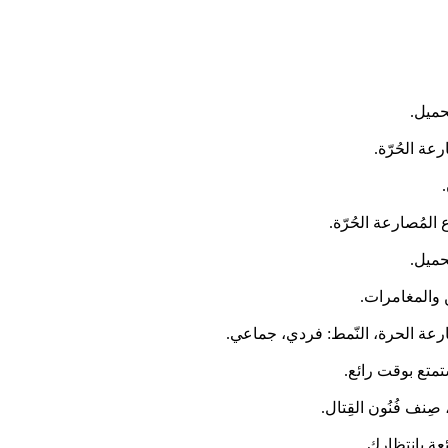
حميل.
حميل.
 والمغامرات.
متع بوقت رائع.
عة بانتظارك.