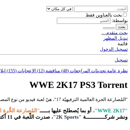
بحث بالعناوين فقط
بواسطة:
بحث
بحث متقدم…
تبديل المظهر
قائمة
تسجيل الدخول
تسجيل
نظرة عامة
تحديثات
المراجعات (48)
مناقشة (12)
الإعجابات (155)
إبلا
WWE 2K17 PS3 Torrent
"المُصارعة الحرة العالمية الترفيهيّة 17"، هيّ لعبة فيديو من نوع المصارعة الحُرّة.
"WWE 2K17"،
أو بما يُصطلح عليها بــــــ
"المُصارعة الحُّرة العال
ونشر شركـــــــــــــة
"2K Sports"،
صدرت اللّعبة في
11 أكتوبر 2016 بمُختلف أنحاء العالم، وفي