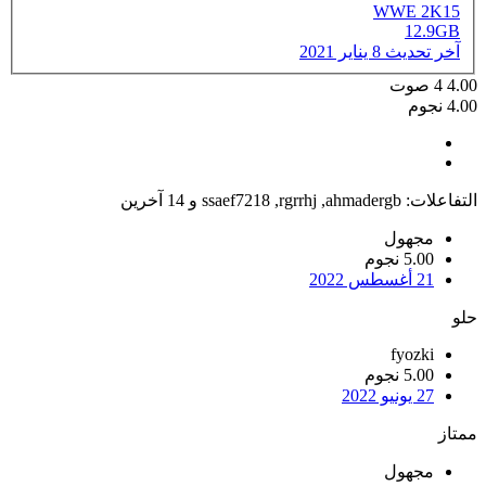
WWE 2K15
12.9GB
آخر تحديث
8 يناير 2021
4.00
4
صوت
4.00 نجوم
التفاعلات:
ahmadergb
,
rgrrhj
,
ssaef7218
و 14 آخرين
مجهول
5.00 نجوم
21 أغسطس 2022
حلو
fyozki
5.00 نجوم
27 يونيو 2022
ممتاز
مجهول