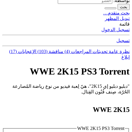
بواسطة:
بحث
بحث متقدم…
تبديل المظهر
قائمة
تسجيل الدخول
تسجيل
نظرة عامة
تحديثات
المراجعات (4)
مناقشة (103)
الإعجابات (17)
إبلاغ
WWE 2K15 PS3 Torrent
"دبليو دبليو إي 2K15"، هيّ لِعبة فيديو من نوع رياضة المُصارعة
الحُرّة، صِنف فُنُون القِتال.
WWE 2K15
WWE 2K15 PS3 Torrent