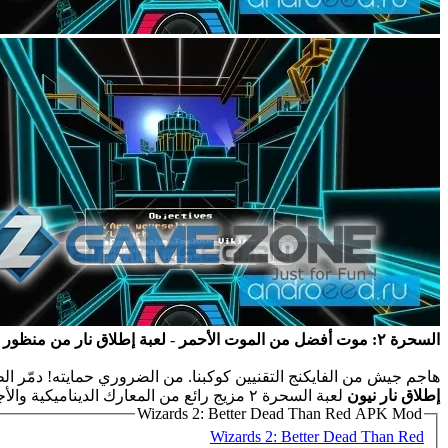
السحرة ٢: موت أفضل من الموت الأحمر
-
لعبة إطلاق نار من منظور
هاجم جيش من الفايكنج التقنيين كوكبنا. من الضروري حمايته! دمّر الط
إطلاق نار نيون
لعبة السحرة ٢ مزيج رائع من المعارك الديناميكية والأجواء الرائعة, لا تفوت هذه اللعبة.
Wizards 2: Better Dead Than Red APK Mod
Wizards 2: Better Dead Than Red