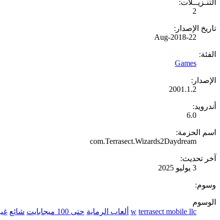
التنـزيــلات:
2
تاريخ الإصدار:
22-Aug-2018
الفئة:
Games
الإصدار:
2001.1.2
أندرويد:
6.0
اسم الحزمة:
com.Terrasect.Wizards2Daydream
آخر تحديث:
3 يوليو 2025
وسوم:
الوسوم
terrasect mobile llc
w
ألعاب الرماية
حتى 100 ميجابايت
شائع
غير