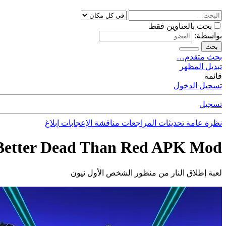
بحث بالعناوين فقط
بواسطة:
بحث
بحث متقدم…
تبديل المظهر
قائمة
تسجيل الدخول
تسجيل
نظرة عامة
تحديثات
المراجعات
مناقشة
الإعجابات
إبلاغ
 Better Dead Than Red APK Mod
لعبة إطلاق النار من منظور الشخص الأول نيون