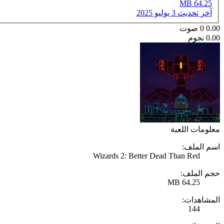
64.25 MB
آخر تحديث
3 يوليو 2025
0.00
0
صوت
0.00 نجوم
معلومات اللعبة
اسم الملف:
Wizards 2: Better Dead Than Red
حجم الملف:
64.25 MB
المشاهدات:
144