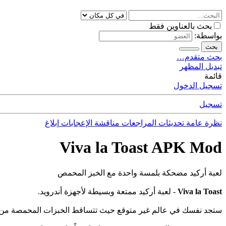
بحث بالعناوين فقط
بواسطة:
بحث
بحث متقدم…
تبديل المظهر
قائمة
تسجيل الدخول
تسجيل
نظرة عامة
تحديثات
المراجعات
مناقشة
الإعجابات
إبلاغ
Viva la Toast APK Mod
لعبة أركيد مضحكة بلمسة واحدة مع الخبز المحمص
Viva la Toast
- لعبة أركيد ممتعة وبسيطة لأجهزة أندرويد.
ستجد نفسك في عالم غير متوقع حيث تتساقط الخبزات المحمصة من ال