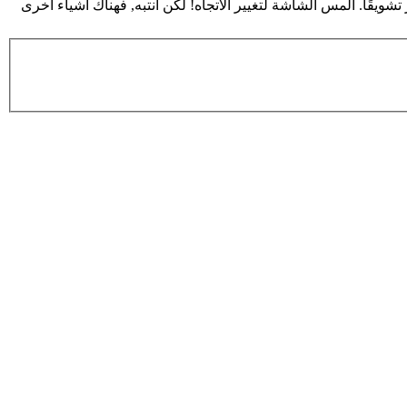
شويقًا. المس الشاشة لتغيير الاتجاه! لكن انتبه, فهناك أشياء أخرى