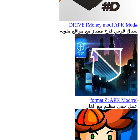
#DRIVE [Money mod] APK Mod
سباق قوس قزح ممتاز مع مواقع ملونة
(re)format Z: APK Mod
عمل خفي مظلم مع ألغاز