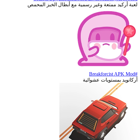
لعبة أركيد ممتعة وغير رسمية مع أبطال الخبز المحمص
#Breakforcist APK Mod
أركانويد بمستويات عشوائية