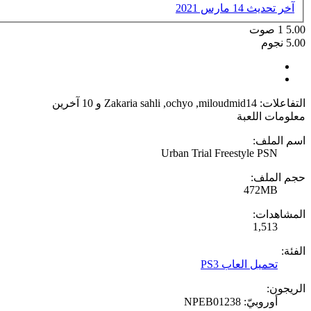
آخر تحديث
14 مارس 2021
5.00
1
صوت
5.00 نجوم
التفاعلات:
miloudmid14
,
ochyo
,
Zakaria sahli
و 10 آخرين
معلومات اللعبة
اسم الملف:
Urban Trial Freestyle PSN
حجم الملف:
472MB
المشاهدات:
1,513
الفئة:
تحميل العاب PS3
الريجون:
أوروبيّ: NPEB01238