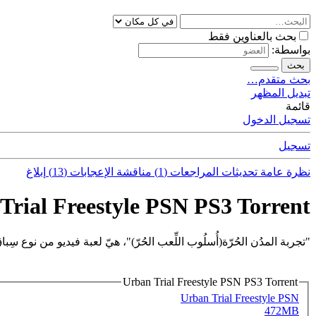
بحث بالعناوين فقط
بواسطة:
بحث
بحث متقدم…
تبديل المظهر
قائمة
تسجيل الدخول
تسجيل
نظرة عامة
تحديثات
المراجعات (1)
مناقشة
الإعجابات (13)
إبلاغ
Trial Freestyle PSN PS3 Torrent
"تجربة المدُن الحُرّة(أُسلُوب اللِّعب الحُرّ)"، هيّ لعبة فيديو من نوع سِباق
Urban Trial Freestyle PSN PS3 Torrent
Urban Trial Freestyle PSN
472MB