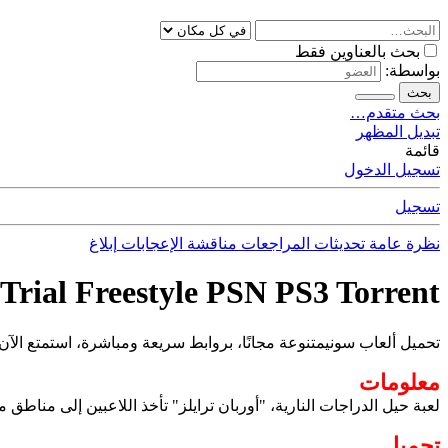
بحث بالعناوين فقط
بواسطة:
بحث
بحث متقدم…
تبديل المظهر
قائمة
تسجيل الدخول
تسجيل
نظرة عامة
تحديثات
المراجعات
مناقشة
الإعجابات
إبلاغ
Trial Freestyle PSN PS3 Torrent
تحميل ألعاب سونيمتنوعة مجانًا، بروابط سريعة ومباشرة، استمتع الآن.
معلومات
لعبة حيل الدراجات النارية، "أوربان ترايلز" تأخذ اللاعبين إلى منا
تحميل