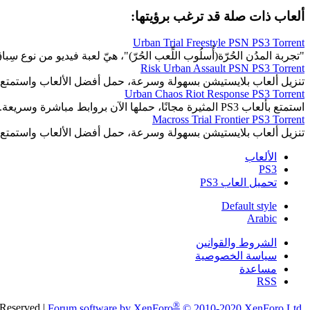
ألعاب ذات صلة قد ترغب برؤيتها:
Urban Trial Freestyle PSN PS3 Torrent
"تجربة المدُن الحُرّة(أُسلُوب اللِّعب الحُرّ)"، هيّ لعبة فيديو من نوع سِباق
Risk Urban Assault PSN PS3 Torrent
تنزيل ألعاب بلايستيشن بسهولة وسرعة، حمل أفضل الألعاب واستمتع 
Urban Chaos Riot Response PS3 Torrent
استمتع بألعاب PS3 المثيرة مجانًا، حملها الآن بروابط مباشرة وسريعة.
Macross Trial Frontier PS3 Torrent
تنزيل ألعاب بلايستيشن بسهولة وسرعة، حمل أفضل الألعاب واستمتع 
الألعاب
PS3
تحميل العاب PS3
Default style
Arabic
الشروط والقوانين
سياسة الخصوصية
مساعدة
RSS
®
 Reserved
|
Forum software by XenForo
© 2010-2020 XenForo Ltd.