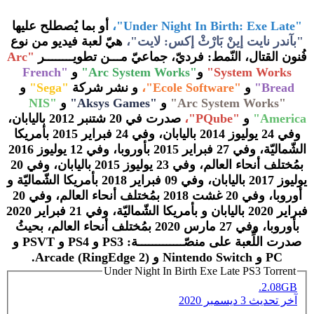
"Under Night In Birth: Exe Late"،
أو بما يُصطلح عليها
"بآندر نايت إينْ بَارْثْ إكس: لايت"،
هيّ لعبة فيديو من نوع
فُنون القتال، النّمط: فرديّ، جماعيّ مـــن تطويــــــــر
"Arc
System Works"
و
"Arc System Works"
و
"French
Bread"
و
"Ecole Software"،
و نشر شركة
"Sega"
و
"Arc System Works"
و
"Aksys Games"
و
"NIS
America"
و
"PQube"،
صدرت في 20 شتنبر 2012 باليابان،
وفي 24 يوليوز 2014 باليابان، وفي 24 فبراير 2015 بأمريكا
الشّماليّة، وفي 27 فبراير 2015 بأوروبا، وفي 12 يوليوز 2016
بمُختلف أنحاء العالم، وفي 23 يوليوز 2015 باليابان، وفي 20
يوليوز 2017 باليابان، وفي 09 فبراير 2018 بأمريكا الشّماليّة و
أوروبا، وفي 20 غشت 2018 بمُختلف أنحاء العالم، وفي 20
فبراير 2020 باليابان و بأمريكا الشّماليّة، وفي 21 فبراير 2020
بأوروبا، وفي 27 مارس 2020 بمُختلف أنحاء العالم، بحيثُ
صدرت اللِّعبة على منصّـــــــــــــة: PS3 و PS4 و PSVT و
PC و Nintendo Switch و (Arcade (RingEdge 2.
Under Night In Birth Exe Late PS3 Torrent
2.08GB.
آخر تحديث
3 ديسمبر 2020