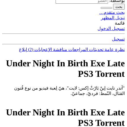
بواسطة:
بحث
بحث متقدم…
تبديل المظهر
قائمة
تسجيل الدخول
تسجيل
نظرة عامة
تحديثات
المراجعات
مناقشة
الإعجابات (2)
إبلاغ
Under Night In Birth Exe Late
PS3 Torrent
"آندر نايت إينْ بَارْثْ إكس: لايت"، هيّ لِعبة فيديو من نوع فُنون
القتال، النّمط: فرديّ، جماعيّ.
Under Night In Birth Exe Late
PS3 Torrent