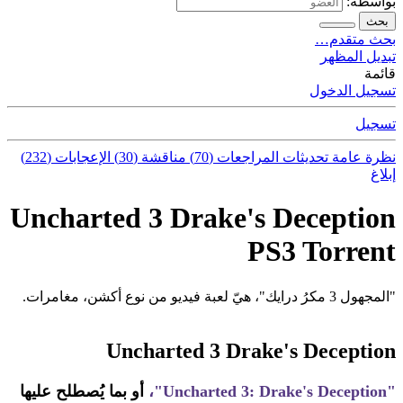
بواسطة:
بحث
بحث متقدم…
تبديل المظهر
قائمة
تسجيل الدخول
تسجيل
نظرة عامة
تحديثات
المراجعات (70)
مناقشة (30)
الإعجابات (232)
إبلاغ
Uncharted 3 Drake's Deception
PS3 Torrent
"المجهول 3 مكرُ درايك"، هيّ لعبة فيديو من نوع أكشن، مغامرات.
Uncharted 3 Drake's Deception
"Uncharted 3: Drake's Deception"،
أو بما يُصطلح عليها