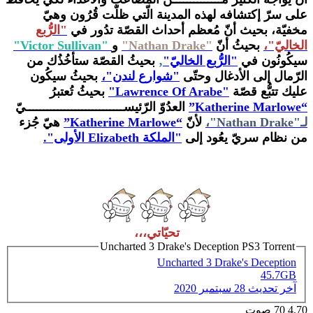
على سرّ إكتشافه لهذه المدينة الّتي ظلّت قُرُون وهيّ
مخفيّة، بحيث أنّ مُعظم أحداث القصّة تدُور في
"الرُّبع
الخاليّ"،
بحيثُ أنّ
"Nathan Drake"
و
"Victor Sullivan"
سيكُونُون
في
"الرُّبع الخاليّ"
‚
بحيثُ القصّة ستأخُذُك من
الرّمال إلى الأدغال
وحتّى
"شوارع لندن"،
بحيثُ سيكُون
عليك تتبُّع قصّة
"Lawrence Of Arabe"
بحيثُ تُعتبرُ
“Katherine Marlowe”
العدُوّ الرّئيســــــــــــــــــــــــــــيّ
لـ"Nathan Drake"،
لأنّ
“Katherine Marlowe”
هيّ جُزء
من نظام سريّ يعُود إلى
"الملكة Elizabeth الأولى".
تحيّاتي،،،
Uncharted 3 Drake's Deception PS3 Torrent
Uncharted 3 Drake's Deception
45.7GB
آخر تحديث
28 سبتمبر 2020
4.70
70
صوت