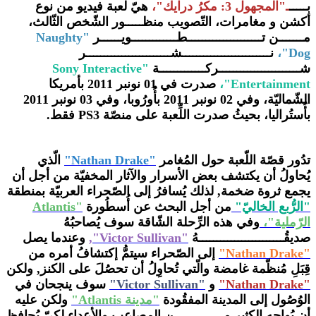
بـــــ
ـ"المجهول 3: مكرُ درايك
"،
هيّ لعبة فيديو من نوع
أكشن و مغامرات، التّصويب منظـــــور الشّخص الثّالث،
مـــــــن تـــــــــــــــــــــطـــــــــــــويــــــر
"Naughty
Dog"،
نـــــــــــــــــــــــــشــــــــــــــــــــــــر
شـــــــــــــــــــــــركـــــــــــــة
"Sony Interactive
Entertainment"،
صدرت في 01 نونبر 2011 بأمريكا
الشّماليّة، وفي 02 نونبر 2011 بأُورُوبا، وفي 03 نونبر 2011
بأُستُراليا، بحيثُ صدرت اللِّعبة على منصّة PS3 فقط.
تدُور قصّة اللّعبة حول المُغامر
"Nathan Drake"
الّذي
يُحاولُ أن يكتشف بعض الأسرار والآثار المخفيّة من أجل أن
يجمع ثروة ضخمة, لذلك يُسافرُ إلى الصّحراء العربيّة بمنطقة
"الرُّبع الخاليّ"
من أجل البحث عن أُسطُورة
"Atlantis
الرّملية"،
وفي هذه الرِّحلة الشّاقة سوف يُصاحبُهُ
صديقُــــــــــــــــــــــــهُ
"Victor Sullivan",
وعندما يصل
"Nathan Drake"
إلى الصّحراء سيتمُّ إكتشافُ أمره من
قِبَلِ مُنظّمة غامضة والّتي تُحاوِلُ أن تحصُلَ على الكنز, ولكن
"Nathan Drake"
و
"Victor Sullivan"
سوف ينجحان في
الوُصُول إلى المدينة المفقُودة
"مدينة Atlantis"
ولكن عليه
أن يُواجه الكثير مــــــــــــــن المصاعب والأعداء لكيّ يُحافظ