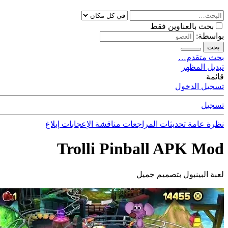
بحث بالعناوين فقط
بواسطة:
بحث
بحث متقدم…
تبديل المظهر
قائمة
تسجيل الدخول
تسجيل
نظرة عامة
تحديثات
المراجعات
مناقشة
الإعجابات
إبلاغ
Trolli Pinball APK Mod
لعبة البينبول بتصميم جميل