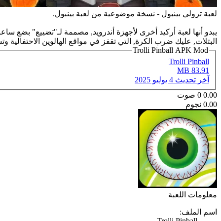
لعبة ترولي بينبول - نسخة موضوعية من لعبة بينبول.
يبدو أنها لعبة أركيد أخرى لأجهزة أندرويد, مصممة لـ"تضييع" بضع سا
البتلات, عليك ضرب الكرة, التي تقفز في مواقع الهالوين الاحتفالية وت
Trolli Pinball APK Mod
Trolli Pinball
83.91 MB
آخر تحديث
4 يوليو 2025
0.00
0
صوت
0.00 نجوم
معلومات اللعبة
اسم الملف:
Trolli Pinball