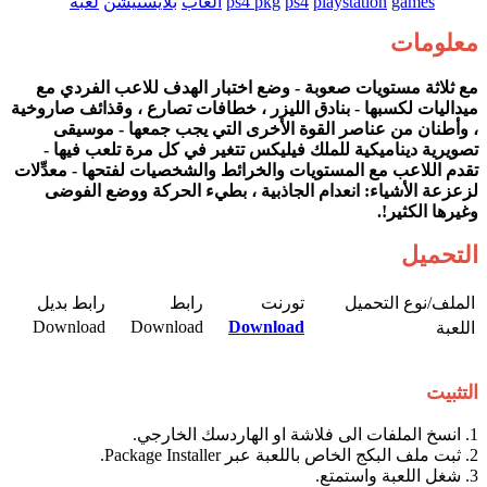
games
playstation
ps4
ps4 pkg
العاب
بلايستيشن
لعبة
معلومات
مع ثلاثة مستويات صعوبة - وضع اختبار الهدف للاعب الفردي مع
ميداليات لكسبها - بنادق الليزر ، خطافات تصارع ، وقذائف صاروخية
، وأطنان من عناصر القوة الأخرى التي يجب جمعها - موسيقى
تصويرية ديناميكية للملك فيليكس تتغير في كل مرة تلعب فيها -
تقدم اللاعب مع المستويات والخرائط والشخصيات لفتحها - معدِّلات
لزعزعة الأشياء: انعدام الجاذبية ، بطيء الحركة ووضع الفوضى
وغيرها الكثير!.
التحميل
الملف/نوع التحميل​
تورنت​
رابط​
رابط بديل​
Download​
Download​
Download
اللعبة​
التثبيت
1. انسخ الملفات الى فلاشة او الهاردسك الخارجي.
2. ثبت ملف البكج الخاص باللعبة عبر Package Installer.
3. شغل اللعبة واستمتع.