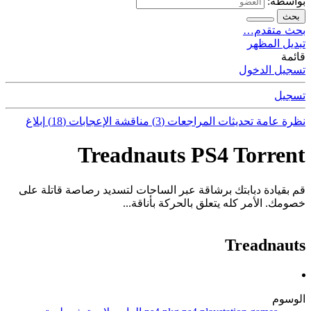
بواسطة:
بحث
بحث متقدم…
تبديل المظهر
قائمة
تسجيل الدخول
تسجيل
نظرة عامة
تحديثات
المراجعات (3)
مناقشة
الإعجابات (18)
إبلاغ
Treadnauts PS4 Torrent
قم بقيادة دبابتك برشاقة عبر الساحات لتسديد رصاصة قاتلة على
خصومك. الأمر كله يتعلق بالحركة بأناقة...
Treadnauts
الوسوم