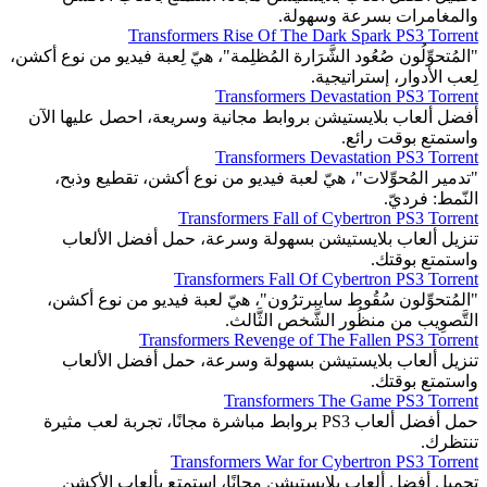
والمغامرات بسرعة وسهولة.
Transformers Rise Of The Dark Spark PS3 Torrent
"المُتحوِّلُون صُعُود الشَّرَارة المُظلِمة"، هيّ لِعبة فيديو من نوع أكشن،
لِعب الأدوار، إستراتيجية.
Transformers Devastation PS3 Torrent
أفضل ألعاب بلايستيشن بروابط مجانية وسريعة، احصل عليها الآن
واستمتع بوقت رائع.
Transformers Devastation PS3 Torrent
"تدمير المُحوِّلات"، هيّ لعبة فيديو من نوع أكشن، تقطيع وذبح،
النّمط: فرديّ.
Transformers Fall of Cybertron PS3 Torrent
تنزيل ألعاب بلايستيشن بسهولة وسرعة، حمل أفضل الألعاب
واستمتع بوقتك.
Transformers Fall Of Cybertron PS3 Torrent
"المُتحوِّلون سُقُوط سايبرترُون"، هيّ لعبة فيديو من نوع أكشن،
التَّصوِيب من منظُور الشَّخص الثَّالث.
Transformers Revenge of The Fallen PS3 Torrent
تنزيل ألعاب بلايستيشن بسهولة وسرعة، حمل أفضل الألعاب
واستمتع بوقتك.
Transformers The Game PS3 Torrent
حمل أفضل ألعاب PS3 بروابط مباشرة مجانًا، تجربة لعب مثيرة
تنتظرك.
Transformers War for Cybertron PS3 Torrent
تحميل أفضل ألعاب بلايستيشن مجانًا، استمتع بألعاب الأكشن