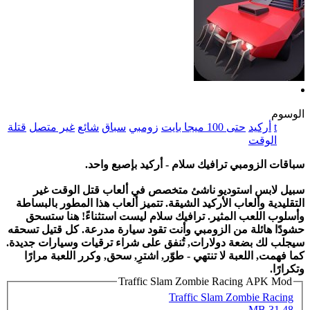
الوسوم
t
أركيد
حتى 100 ميجا بايت
زومبي
سباق
شائع
غير متصل
قتلة
الوقت
سباقات الزومبي ترافيك سلام -
أركيد بإصبع واحد
.
سبيل لابس استوديو ناشئ متخصص في ألعاب
قتل الوقت
غير
التقليدية وألعاب الأركيد الشيقة. تتميز ألعاب هذا المطور بالبساطة
وأسلوب اللعب المثير. ترافيك سلام ليست استثناءً! هنا ستسحق
حشودًا هائلة من الزومبي وأنت تقود سيارة مدرعة. كل قتيل تسحقه
سيجلب لك بضعة دولارات, تُنفق على شراء ترقيات وسيارات جديدة.
كما فهمت, اللعبة لا تنتهي - طوّر, اشترِ, سحق, وكرر اللعبة مرارًا
وتكرارًا.
Traffic Slam Zombie Racing APK Mod
Traffic Slam Zombie Racing
31.48 MB