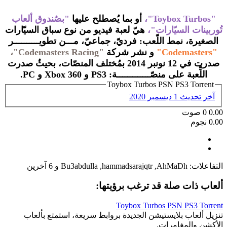
"Toybox Turbos"،
أو بما يُصطلح عليها
"بصُندوق ألعاب
تُوربينات السيّارات"،
هيّ لعبة فيديو من نوع سباق السيّارات
الصغيرة، نمط اللّعب: فرديّ، جماعيّ، مـــن تطويــــــــــر
"Codemasters"
و نشر شركة
"Codemasters Racing"،
صدرت في 12 نونبر 2014 بمُختلف المنصّات، بحيثُ صدرت
اللِّعبة على منصّـــــــــــــة: PS3 و Xbox 360 و PC.
Toybox Turbos PSN PS3 Torrent
آخر تحديث
1 ديسمبر 2020
0.00
0
صوت
0.00 نجوم
التفاعلات:
AhMaDh
,
hammadsarajqtr
,
Bu3abdulla
و 6 آخرين
ألعاب ذات صلة قد ترغب برؤيتها:
Toybox Turbos PSN PS3 Torrent
تنزيل ألعاب بلايستيشن الجديدة بروابط سريعة، استمتع بألعاب
الأكشن والمغامرات.