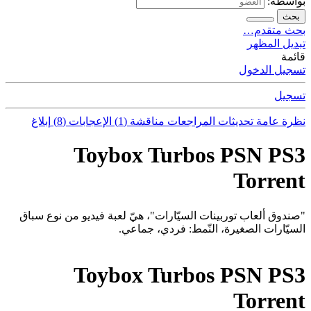
بواسطة:
بحث
بحث متقدم…
تبديل المظهر
قائمة
تسجيل الدخول
تسجيل
نظرة عامة
تحديثات
المراجعات
مناقشة (1)
الإعجابات (8)
إبلاغ
Toybox Turbos PSN PS3
Torrent
"صندوق ألعاب توربينات السيّارات"، هيّ لعبة فيديو من نوع سباق
السيّارات الصغيرة، النّمط: فردي، جماعي.
Toybox Turbos PSN PS3
Torrent