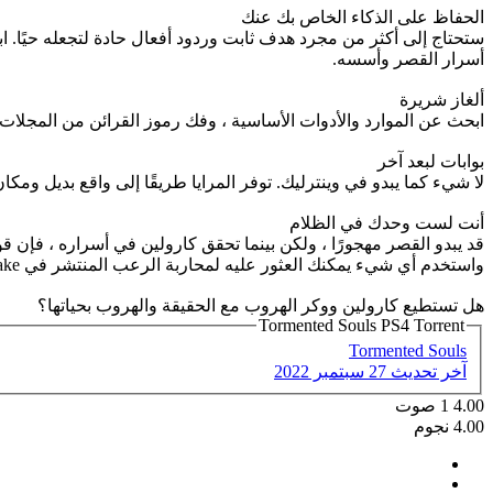
الحفاظ على الذكاء الخاص بك عنك
ستحتاج إلى أكثر من مجرد هدف ثابت وردود أفعال حادة لتجعله حيًا. 
أسرار القصر وأسسه.
ألغاز شريرة
ابحث عن الموارد والأدوات الأساسية ، وفك رموز القرائن من المجلات ا
بوابات لبعد آخر
لا شيء كما يبدو في وينترليك. توفر المرايا طريقًا إلى واقع بديل ومك
أنت لست وحدك في الظلام
قد يبدو القصر مهجورًا ، ولكن بينما تحقق كارولين في أسراره ، فإن 
واستخدم أي شيء يمكنك العثور عليه لمحاربة الرعب المنتشر في Winterlake. فقط تذكر: حدق في الظلام ، وهو يحدق فيك أيضًا ...
هل تستطيع كارولين ووكر الهروب مع الحقيقة والهروب بحياتها؟
Tormented Souls PS4 Torrent
Tormented Souls
آخر تحديث
27 سبتمبر 2022
4.00
1
صوت
4.00 نجوم