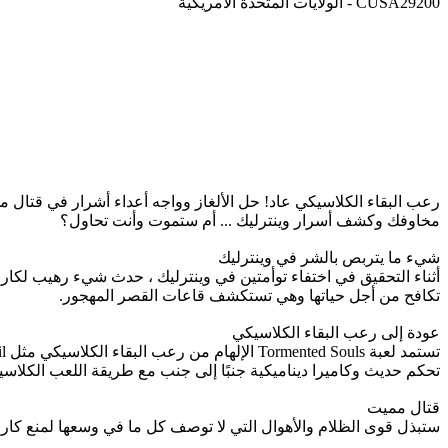
CUSA29200 - الولايات المتحدة الأمريكية
رعب البقاء الكلاسيكي عاد! حل الألغاز وواجه أعداء أشرار في قتال 
مخاوفك وكشف أسرار وينترليك ... أم ستموت وأنت تحاول؟
شيء ما يتربص بالشر في وينترليك
أثناء التحقيق في اختفاء توأمتين في وينترليك ، حدث شيء رهيب لكار
تكافح من أجل حياتها وهي تستكشف قاعات القصر المهجور.
عودة إلى رعب البقاء الكلاسيكي
تحكم حديث وكاميرا ديناميكية جنبًا إلى جنب مع طريقة اللعب الكلاسي
قتال مميت
ستبذل قوى الظلام والأهوال التي لا توصف كل ما في وسعها لمنع كار