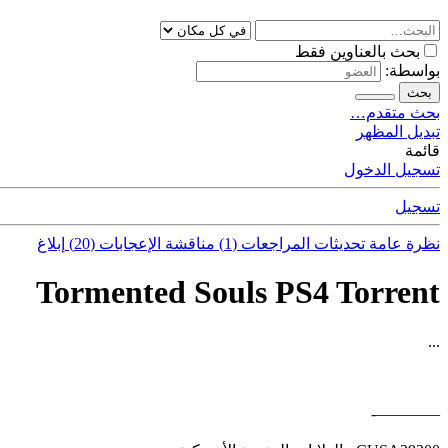
بحث بالعناوين فقط
بواسطة:
بحث
بحث متقدم…
تبديل المظهر
قائمة
تسجيل الدخول
تسجيل
نظرة عامة
تحديثات
المراجعات (1)
مناقشة
الإعجابات (20)
إبلاغ
Tormented Souls PS4 Torrent
...
————-