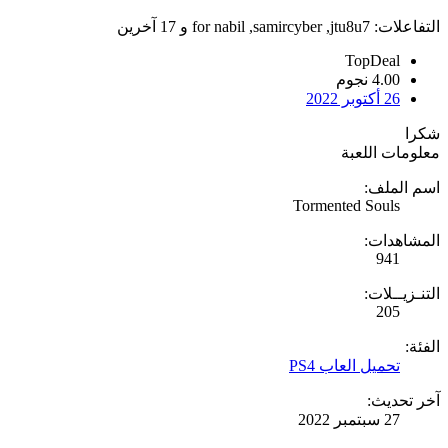
التفاعلات:
jtu8u7
,
samircyber
,
for nabil
و 17 آخرين
TopDeal
4.00 نجوم
26 أكتوبر 2022
شكرا
معلومات اللعبة
اسم الملف:
Tormented Souls
المشاهدات:
941
التنـزيــلات:
205
الفئة:
تحميل العاب PS4
آخر تحديث:
27 سبتمبر 2022