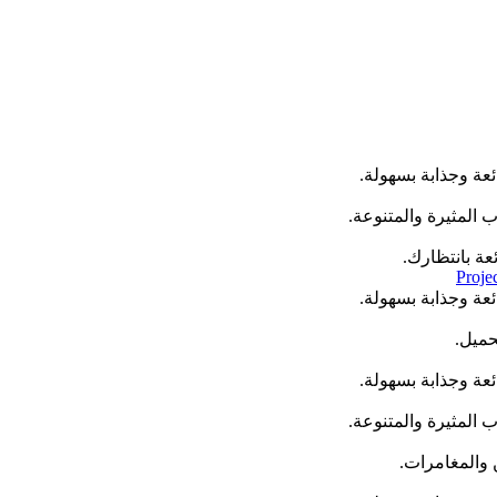
عة بانتظارك.
Proje
حميل.
 والمغامرات.