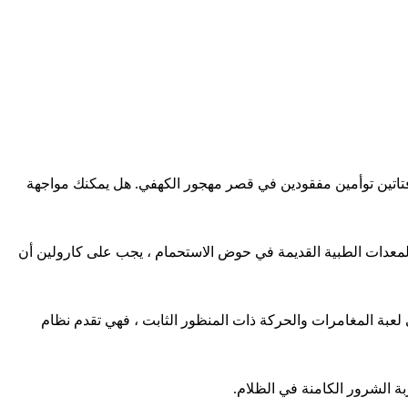
 فتاتين توأمين مفقودين في قصر مهجور الكهفي. هل يمكنك مواجهة
المعدات الطبية القديمة في حوض الاستحمام ، يجب على كارولين أن
قاء الكلاسيكي مثل From Resident Evil و Silent Hill و Alone in the Dark. إنها لعبة حديثة في لعبة المغامرات والحركة ذات المنظور الثابت ، فهي تقدم نظام
 الشرور الكامنة في الظلام.