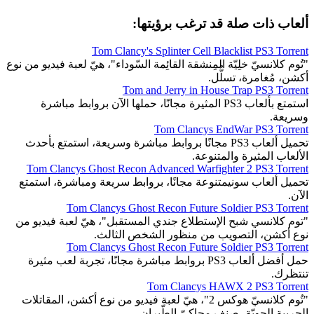
ألعاب ذات صلة قد ترغب برؤيتها:
Tom Clancy's Splinter Cell Blacklist PS3 Torrent
"تُوم كلانسيّ خلِيّة المِنشقة القائِمة السّوداء"، هيّ لعبة فيديو من نوع
أكشن، مُغامرة، تسلُّل.
Tom and Jerry in House Trap PS3 Torrent
استمتع بألعاب PS3 المثيرة مجانًا، حملها الآن بروابط مباشرة
وسريعة.
Tom Clancys EndWar PS3 Torrent
تحميل ألعاب PS3 مجانًا بروابط مباشرة وسريعة، استمتع بأحدث
الألعاب المثيرة والمتنوعة.
Tom Clancys Ghost Recon Advanced Warfighter 2 PS3 Torrent
تحميل ألعاب سونيمتنوعة مجانًا، بروابط سريعة ومباشرة، استمتع
الآن.
Tom Clancys Ghost Recon Future Soldier PS3 Torrent
"توم كلانسي شبح الإستطلاع جندي المستقبل"، هيّ لعبة فيديو من
نوع أكشن، التصويب من منظور الشخص الثالث.
Tom Clancys Ghost Recon Future Soldier PS3 Torrent
حمل أفضل ألعاب PS3 بروابط مباشرة مجانًا، تجربة لعب مثيرة
تنتظرك.
Tom Clancys HAWX 2 PS3 Torrent
"تُوم كلانسيّ هوكس 2"، هيّ لعبة فيديو من نوع أكشن، المقاتلات
الحربية الجويّة، صِنف محاكيّ الطّيران.