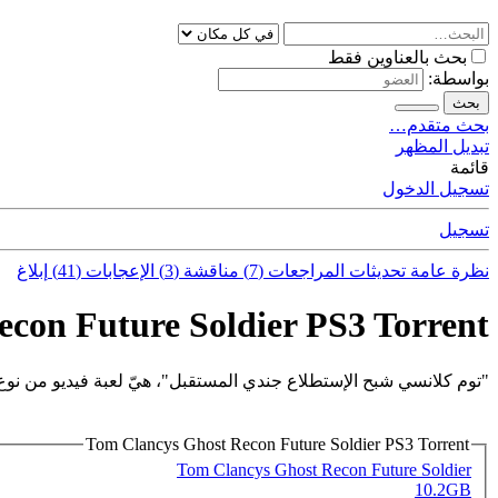
بحث بالعناوين فقط
بواسطة:
بحث
بحث متقدم…
تبديل المظهر
قائمة
تسجيل الدخول
تسجيل
نظرة عامة
تحديثات
المراجعات (7)
مناقشة (3)
الإعجابات (41)
إبلاغ
con Future Soldier PS3 Torrent
"توم كلانسي شبح الإستطلاع جندي المستقبل"، هيّ لعبة فيديو من ن
Tom Clancys Ghost Recon Future Soldier PS3 Torrent
Tom Clancys Ghost Recon Future Soldier
10.2GB