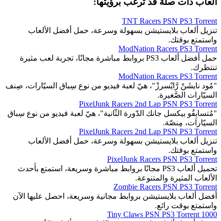
ألعاب ذات صلة قد ترغب برؤيتها:
TNT Racers PSN PS3 Torrent
تنزيل ألعاب بلايستيشن بسهولة وسرعة، حمل أفضل الألعاب
واستمتع بوقتك.
ModNation Racers PS3 Torrent
حمل أفضل ألعاب PS3 بروابط مباشرة مجانًا، تجربة لعب مثيرة
تنتظرك.
ModNation Racers PS3 Torrent
"مُود نايشَنْ رَّايْسرزْ"، هيّ لعبة فيديو من نوع سِباق السيّارات، صِنف
السيّارات الصَّغيرة.
PixelJunk Racers 2nd Lap PSN PS3 Torrent
"مُتسابِقُو بيكسل جانك الدّورة الثّانية"، هيّ لعبة فيديو من نوع سِباق
السيّارات، مِنصّة.
PixelJunk Racers 2nd Lap PSN PS3 Torrent
تنزيل ألعاب بلايستيشن بسهولة وسرعة، حمل أفضل الألعاب
واستمتع بوقتك.
PixelJunk Racers PSN PS3 Torrent
تحميل ألعاب PS3 مجانًا بروابط مباشرة وسريعة، استمتع بأحدث
الألعاب المثيرة والمتنوعة.
Zombie Racers PSN PS3 Torrent
أفضل ألعاب بلايستيشن بروابط مجانية وسريعة، احصل عليها الآن
واستمتع بوقت رائع.
1000 Tiny Claws PSN PS3 Torrent