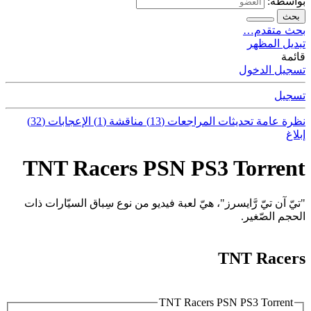
بواسطة:
بحث
بحث متقدم…
تبديل المظهر
قائمة
تسجيل الدخول
تسجيل
نظرة عامة
تحديثات
المراجعات (13)
مناقشة (1)
الإعجابات (32)
إبلاغ
TNT Racers PSN PS3 Torrent
"تيّ آن تيّ رَّايسرز"، هيّ لعبة فيديو من نوع سِباق السيّارات ذات
الحجم الصّغير.
TNT Racers
TNT Racers PSN PS3 Torrent