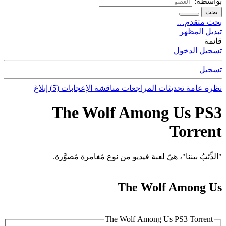
بواسطة:
بحث
بحث متقدم…
تبديل المظهر
قائمة
تسجيل الدخول
تسجيل
نظرة عامة
تحديثات
المراجعات
مناقشة
الإعجابات (5)
إبلاغ
The Wolf Among Us PS3
Torrent
"الذِّئبُ بيننا"، هيّ لعبة فيديو من نوع مُغامرة مُصوَّرة.
The Wolf Among Us
The Wolf Among Us PS3 Torrent