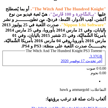
"The Witch And The Hundred Knight"،
أو بما يُصطلح
عليها
"بــالسَّاحِرة و 100 فَارِسْ"،
هيّ لعبة فيديو من نوع
أكشن، لَعِب الأدوار، النّمط: فرديّ، من تطويــــــــــر و نشر
"Nippon Ichi Software
"،
صدرت اللِّعبة في 25 يوليوز 2013
باليابان، وفي 21 مارس 2014 بأوروبا، وفي 25 مارس 2014
بأمريكا الشّماليّة، وفي 25 شتنبر 2015 باليابان، وفي 01
مارس 2016 بأوروبا، وفي 04 مارس 2016 بأمريكا الشّماليّة،
بحيـــــــثُ صدرت اللِّعبة على منصّة: PS3 و PS4
.
The Witch And The Hundred Knight PS3 Torrent
3.37GB.
آخر تحديث
17 نوفمبر 2020
0.00
0
صوت
0.00 نجوم
التفاعلات:
ammargold
و
hawk
ألعاب ذات صلة قد ترغب برؤيتها: