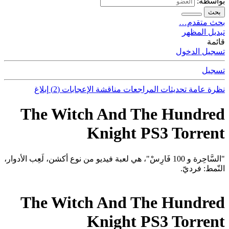
بواسطة:
بحث
بحث متقدم…
تبديل المظهر
قائمة
تسجيل الدخول
تسجيل
نظرة عامة
تحديثات
المراجعات
مناقشة
الإعجابات (2)
إبلاغ
The Witch And The Hundred
Knight PS3 Torrent
"السَّاحِرة و 100 فَارِسْ"، هي لعبة فيديو من نوع أكشن، لَعِب الأدوار،
النّمط: فرديّ.
The Witch And The Hundred
Knight PS3 Torrent