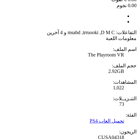
0.00 نجوم
التفاعلات:
D M C
,
trruooki
,
msabd
و 4 آخرين
معلومات اللعبة
اسم الملف:
The Playroom VR
حجم الملف:
2.92GB
المشاهدات:
1,022
التنـزيــلات:
73
الفئة:
تحميل العاب PS4
الريجون:
CUSA04318