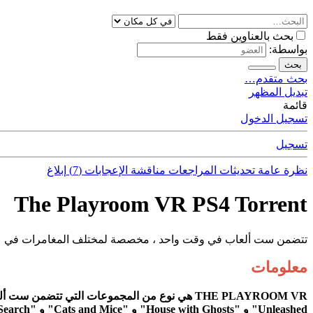
بحث بالعناوين فقط
بواسطة:
بحث
بحث متقدم…
تبديل المظهر
قائمة
تسجيل الدخول
تسجيل
نظرة عامة
تحديثات
المراجعات
مناقشة
الإعجابات (7)
إبلاغ
The Playroom VR PS4 Torrent
تتضمن ست ألعاب في وقت واحد ، مخصصة لمختلف المغامرات في عالم
معلومات
Unleashed" و "House with Ghosts" و "Cats and Mice" و "Search!" بالإضافة إلى عدد من المشاريع الأخرى. اللعبة تدعم من واحد إلى خمسة لاعبين.