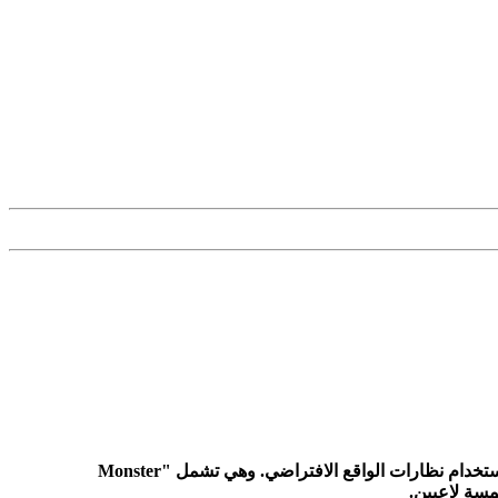
THE PLAYROOM VR هي نوع من المجموعات التي تتضمن ست ألعاب في وقت واحد ، مخصصة لمختلف المغامرات في عالم الألعاب باستخدام نظارات الواقع الافتراضي. وهي تشمل "Monster