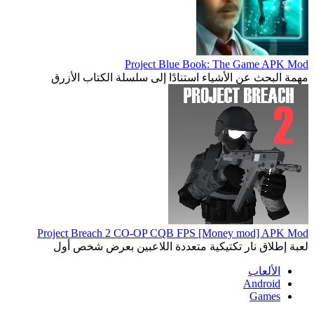
Project Blue Book: The Game APK Mod
مهمة البحث عن الأشياء استنادًا إلى سلسلة الكتاب الأزرق
Project Breach 2 CO-OP CQB FPS [Money mod] APK Mod
لعبة إطلاق نار تكتيكية متعددة اللاعبين بعرض شخص أول
الألعاب
Android
Games