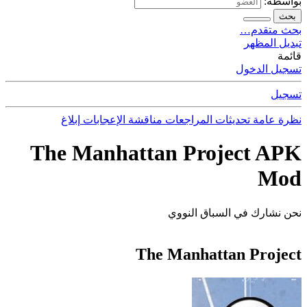
بواسطة:
بحث
بحث متقدم…
تبديل المظهر
قائمة
تسجيل الدخول
تسجيل
نظرة عامة
تحديثات
المراجعات
مناقشة
الإعجابات
إبلاغ
The Manhattan Project APK
Mod
نحن نشارك في السباق النووي
The Manhattan Project