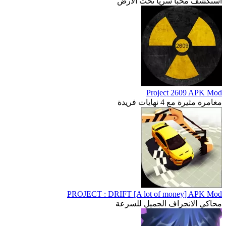
استكشف مخبأ سريًا تحت الأرض
Project 2609 APK Mod
مغامرة مثيرة مع 4 نهايات فريدة
PROJECT : DRIFT [A lot of money] APK Mod
محاكي الانجراف الجميل للسرعة