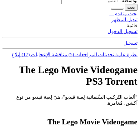
بواسطة:
بحث
بحث متقدم…
تبديل المظهر
قائمة
تسجيل الدخول
تسجيل
نظرة عامة
تحديثات
المراجعات (5)
مناقشة
الإعجابات (17)
إبلاغ
The Lego Movie Videogame
PS3 Torrent
"ألعاب التّركيب السِّنمائية لِعبة ڤيديو"، هيّ لِعبة فيديو من نوع
أكشن، مُغامرة.
The Lego Movie Videogame