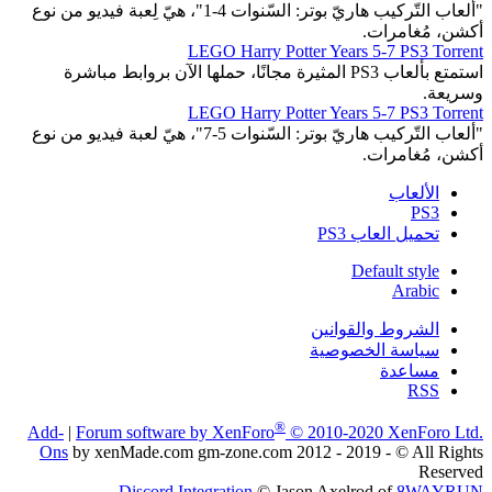
"ألعاب التّركيب هاريّ بوتر: السّنوات 4-1"، هيّ لِعبة فيديو من نوع
أكشن، مُغامرات.
LEGO Harry Potter Years 5-7 PS3 Torrent
استمتع بألعاب PS3 المثيرة مجانًا، حملها الآن بروابط مباشرة
وسريعة.
LEGO Harry Potter Years 5-7 PS3 Torrent
"ألعاب التّركيب هاريّ بوتر: السّنوات 5-7"، هيّ لعبة فيديو من نوع
أكشن، مُغامرات.
الألعاب
PS3
تحميل العاب PS3
Default style
Arabic
الشروط والقوانين
سياسة الخصوصية
مساعدة
RSS
®
Add-
|
Forum software by XenForo
© 2010-2020 XenForo Ltd.
Ons
by xenMade.com gm-zone.com 2012 - 2019 - © All Rights
Reserved
Discord Integration
© Jason Axelrod of
8WAYRUN