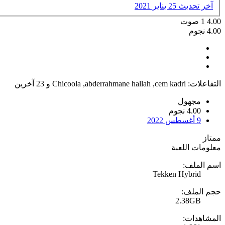
آخر تحديث
25 يناير 2021
4.00
1
صوت
4.00 نجوم
التفاعلات:
cem kadri
,
abderrahmane hallah
,
Chicoola
و 23 آخرين
مجهول
4.00 نجوم
9 أغسطس 2022
ممتاز
معلومات اللعبة
اسم الملف:
Tekken Hybrid
حجم الملف:
2.38GB
المشاهدات: