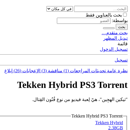
بحث بالعناوين فقط
بواسطة:
بحث
بحث متقدم…
تبديل المظهر
قائمة
تسجيل الدخول
تسجيل
نظرة عامة
تحديثات
المراجعات (1)
مناقشة (3)
الإعجابات (26)
إبلاغ
Tekken Hybrid PS3 Torrent
"تيكين الهجِين"، هيّ لِعبة فيديو من نوع فُنُون القِتال.
Tekken Hybrid PS3 Torrent
Tekken Hybrid
2.38GB