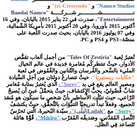
Namco Studios"
و
"tri-Crescendo
"
و
نــــــــــــــــــــشـــــــــــر شـــركـــــة
"Bandai Namco
Entertainment"،
صدرت في 22 يناير 2015 باليابان، وفي 16
أكتوبر 2015 بأوروبا، وفي 20 أكتوبر 2015 بأمريكا الشّمالية،
وفي 07
يوليوز 2016 باليابان، بحيث صدرت اللِّعبة على
منصّة: PS3 و PS4 و PC
.
تُعتبرُ لِعبة
"Tales Of Zestiria"
من أجمل ألعاب تقمُّص
الأدوار، حيثُ تنتظركُم مُغامرة جَديدة في عالم الخيال
المليء بالسِّحر والفُرسان والتّنانين والغُمُوض في لعبة
"حكايات زيستيريا"،
حيثُ تتصارعُ دولتان مِن أجلِ السِّيادة
ومصير العالم يقع في يد
"S
orey
"،
الّذي يُعتبرُ بمثابة مُغامر
شابِّ فُضُوليّ، يحبُّ الإِكتشاف، حيثُ يتحمَّلُ عبئ أن يُصبحْ
الرّاعي، حيث تنبّأت الأَساطير بأنّ شخص ما سيكُون هو مُنقذ
الجميع، وفعلاً تبدأُ تدريجيّاَ التنبُّؤات بالتَّحقٌّق، حيثُ يكتشفُ
"Sorey"
مع
"Lailah(ليلَى)"،
سيّدة البُحيرةَ، الّتي تَحرُسُ
النَّصل المُقدّس، وصَديقُه المُقرّب
"Mikleo"،
قُوَّةََ هائلة
تَتَصاعد فِي الظِّل.