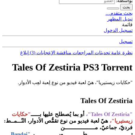
بواسطة:
بحث
بحث متقدم…
تبديل المظهر
قائمة
تسجيل الدخول
تسجيل
نظرة عامة
تحديثات
المراجعات
مناقشة
الإعجابات (3)
إبلاغ
Tales Of Zestiria PS3 Torrent
"حكايات زيستيريا"، هيّ لعبة فيديو من نوع لِعبة لعِب الأدوار.
Tales Of Zestiria
"Tales Of Zestiria"،
أو بما يُصطلح عليها بــــــ
"حكايات
زيستيريا"،
هيّ لعبة فيديو من نوع تقمُّص الأدوار، النّـــمــط:
فرديّ، جماعيّ، مــــــــــــــــــــن
تـــــــــــــــــــــــــــــطـــــــــــــويــــــــــــــــر
"Bandai