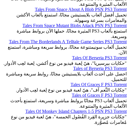
الألعاب المثيرة والمتنوعة.
Tales From Space About A Blob PSN PS3 Torrent
تحميل أفضل ألعاب بلايستيشن مجانًا، استمتع بألعاب الأكشن
والمغامرات بسرعة وسهولة.
Tales From Space Mutant Blobs Attack PSN PS3 Torrent
استمتع بألعاب PS3 المثيرة مجانًا، حملها الآن بروابط مباشرة
وسريعة.
Tales From The Borderlands A Telltale Game Series PS3 Torrent
تحميل ألعاب سونيمتنوعة مجانًا، بروابط سريعة ومباشرة، استمتع
الآن.
Tales Of Berseria PS3 Torrent
"حكايات بيرسيريا"، هيّ لِعبة فيديو من نوع أكشن، لِعبة لعِب الأدوار.
Tales of Berseria PS3 Torrent
احصل على أحدث ألعاب بلايستيشن مجانًا، روابط سريعة ومباشرة
للتحميل.
Tales Of Graces F PS3 Torrent
"حِكايات النِّعم آف"، هيّ لعبة فيديو من نوع لِعبة لعِب الأدوار.
Tales of Graces F PS3 Torrent
تحميل ألعاب PS3 مجانًا بروابط مباشرة وسريعة، استمتع بأحدث
الألعاب المثيرة والمتنوعة.
Tales Of Monkey Island Chapters 1-5 PSN PS3 Torrent
"حِكايات جزيِرة القِرد الفُصُول الخمسة"، هيّ لعبة فيديو من نوع
مُغامرات مُصوَّرة.