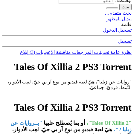
بواسطة:
بحث
بحث متقدم…
تبديل المظهر
قائمة
تسجيل الدخول
تسجيل
نظرة عامة
تحديثات
المراجعات
مناقشة
الإعجابات (3)
إبلاغ
Tales Of Xillia 2 PS3 Torrent
"روايات عن زِيليا"، هيّ لعبة فيديو من نوع آر بي جيّ، لعِب الأدوار،
النّمط: فرديّ، جماعيّ.
Tales Of Xillia 2 PS3 Torrent
"Tales Of Xillia 2"،
أو بما يُصطلح عليها
"بــروايات عن
زِيليا 2"،
هيّ لعبة فيديو من نوع آر بي جيّ، لعِب الأدوار،