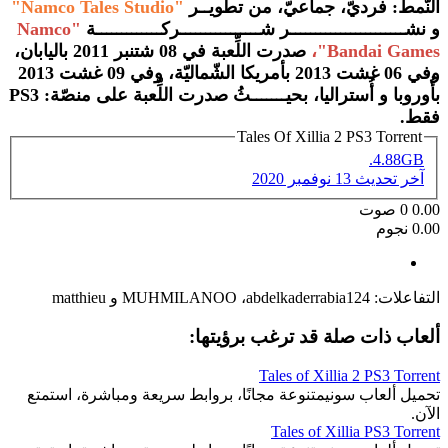
النّمط: فرديّ، جماعيّ، من تطويــر
"Namco Tales Studio"
و نشـــــــــــــــــــــــر شــــــــــــــــركـــــــــــــة
"Namco
Bandai Games"،
صدرت اللِّعبة في 08 شتنبر 2011 باليابان،
وفي 06 غشت 2013 بأمريكا الشّماليّة، وفي 09 غشت 2013
بأُوروبا و أُستراليا، بحيـــــــثُ صدرت اللِّعبة على منصّة: PS3
فقط.
Tales Of Xillia 2 PS3 Torrent
4.88GB.
آخر تحديث
13 نوفمبر 2020
0.00
0
صوت
0.00 نجوم
التفاعلات:
abdelkaderrabia124
،
MUHMILANOO
و
matthieu
ألعاب ذات صلة قد ترغب برؤيتها:
Tales of Xillia 2 PS3 Torrent
تحميل ألعاب سونيمتنوعة مجانًا، بروابط سريعة ومباشرة، استمتع
الآن.
Tales of Xillia PS3 Torrent