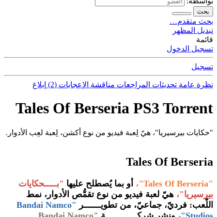
بواسطة:
بحث
بحث متقدم…
تبديل المظهر
قائمة
تسجيل الدخول
تسجيل
نظرة عامة
تحديثات
المراجعات
مناقشة
الإعجابات (2)
إبلاغ
Tales Of Berseria PS3 Torrent
"حكايات بيرسيريا"، هيّ لِعبة فيديو من نوع أكشن، لِعبة لعِب الأدوار.
Tales Of Berseria
"Tales Of Berseria"،
أو بما يُصطلح عليها
"بـــــحكايات
بيرسيريا"،
هيّ لعبة فيديو من نوع تقمُّص الأدوار، نمط
اللّعب: فرديّ، جماعيّ، من تطويـــــــر
"Bandai Namco
Studios"،
ونشر شركـــــــــــــة
"Bandai Namco