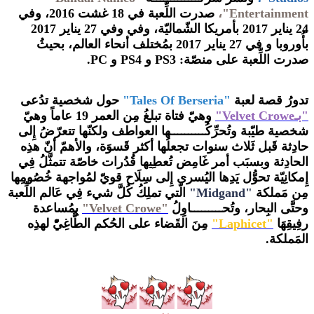
Entertainment"،
صدرت اللِّعبة في 18 غشت 2016، وفي
24 يناير 2017 بأمريكا الشّماليّة، وفي وفي 27 يناير 2017
بأُوروبا و في 27 يناير 2017 بمُختلف أنحاء العالم، بحيثُ
صدرت اللِّعبة على منصّة: PS3 و PS4 و PC.
تدورُ قصة لعبة
"Tales Of Berseria"
حول شخصية تدُعى
"بـVelvet Crowe"
وهيّ فتاة تبلغُ مِن العمر 19 عاماً وهيّ
شخصية طيّبة وتُحرِّكُــــــــــها العواطف ولكنّها تتعرّضُ إِلى
حادِثة قَبل ثَلاث سنوات تجعلُها أكثر قَسوَة، والأهمّ أنّ هذِه
الحادِثة وبسبَب أمر غَامِض تُعطِيها قُدُرات خاصّة تتمثَّلُ فِي
إِمكانِيّة تحوُّل يَدِها اليُسرى إِلى سِلَاح قويّ لمُواجهة خُصُومِها
مِن مَملكة
"Midgand"
الّتي تملِكُ كُلَّ شيء فِي عَالم اللِّعبة
وحتَّى البِحار، وتُحـــــــــاوِلُ
"Velvet Crowe"
بِمُساعدة
رفِيقِهَا
"Laphicet"
مِنَ القَضاء على الحُكم الطَّاغِيّْ لهذِه
المَملكة.