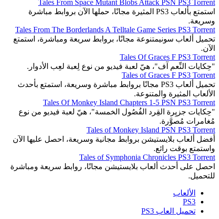
Tales From Space Mutant Blobs Attack PSN PS3 Torrent
استمتع بألعاب PS3 المثيرة مجانًا، حملها الآن بروابط مباشرة
وسريعة.
Tales From The Borderlands A Telltale Game Series PS3 Torrent
تحميل ألعاب سونيمتنوعة مجانًا، بروابط سريعة ومباشرة، استمتع
الآن.
Tales Of Graces F PS3 Torrent
"حِكايات النِّعم آف"، هيّ لعبة فيديو من نوع لِعبة لعِب الأدوار.
Tales of Graces F PS3 Torrent
تحميل ألعاب PS3 مجانًا بروابط مباشرة وسريعة، استمتع بأحدث
الألعاب المثيرة والمتنوعة.
Tales Of Monkey Island Chapters 1-5 PSN PS3 Torrent
"حِكايات جزيِرة القِرد الفُصُول الخمسة"، هيّ لعبة فيديو من نوع
مُغامرات مُصوَّرة.
Tales of Monkey Island PSN PS3 Torrent
أفضل ألعاب بلايستيشن بروابط مجانية وسريعة، احصل عليها الآن
واستمتع بوقت رائع.
Tales of Symphonia Chronicles PS3 Torrent
احصل على أحدث ألعاب بلايستيشن مجانًا، روابط سريعة ومباشرة
للتحميل.
الألعاب
PS3
تحميل العاب PS3