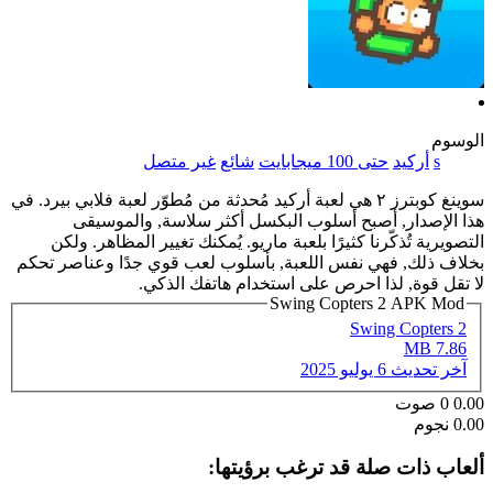
الوسوم
s
أركيد
حتى 100 ميجابايت
شائع
غير متصل
سوينغ كوبترز ٢ هي لعبة أركيد مُحدثة من مُطوّر لعبة فلابي بيرد. في
هذا الإصدار, أصبح أسلوب البكسل أكثر سلاسة, والموسيقى
التصويرية تُذكّرنا كثيرًا بلعبة ماريو. يُمكنك تغيير المظاهر. ولكن
بخلاف ذلك, فهي نفس اللعبة, بأسلوب لعب قوي جدًا وعناصر تحكم
لا تقل قوة, لذا احرص على استخدام هاتفك الذكي.
Swing Copters 2 APK Mod
Swing Copters 2
7.86 MB
آخر تحديث
6 يوليو 2025
0.00
0
صوت
0.00 نجوم
ألعاب ذات صلة قد ترغب برؤيتها: