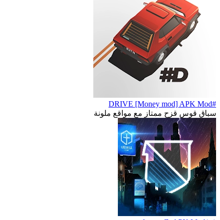
#DRIVE [Money mod] APK Mod
سباق قوس قزح ممتاز مع مواقع ملونة