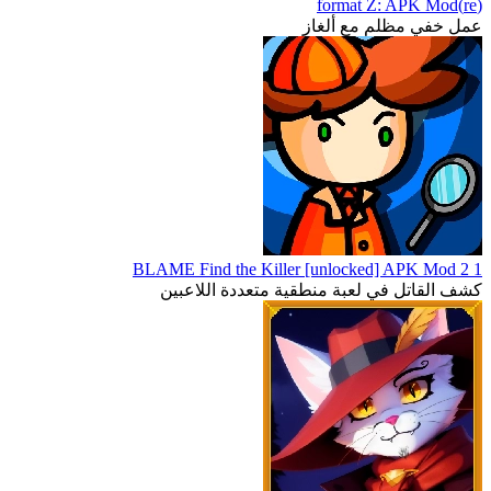
(re)format Z: APK Mod
عمل خفي مظلم مع ألغاز
1 2 BLAME Find the Killer [unlocked] APK Mod
كشف القاتل في لعبة منطقية متعددة اللاعبين